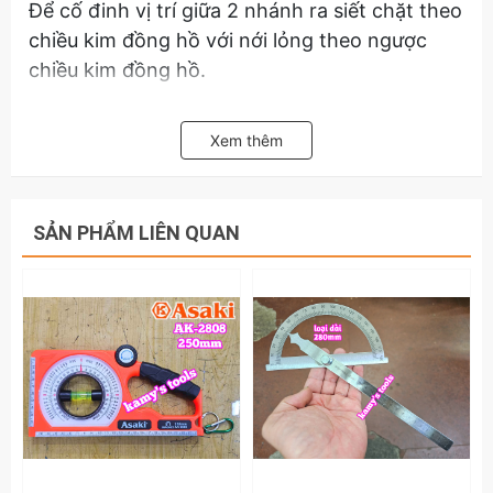
Để cố đinh vị trí giữa 2 nhánh ra siết chặt theo
chiều kim đồng hồ với nới lỏng theo ngược
chiều kim đồng hồ.
Hãy liên hệ với kamytools để biết thêm thông
Xem thêm
tin chi tiết sản phẩm thước đo góc 180 độ
được làm từ thép không gỉ Cmart Model
D0023 dài 100mm.
SẢN PHẨM LIÊN QUAN