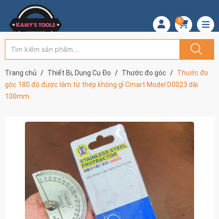
0
Trang chủ
Thiết Bị, Dụng Cụ Đo
Thước đo góc
Thước đo
góc 180 độ được làm từ thép không gỉ Cmart Model D0023 dài
100mm