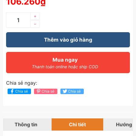
106.260₫
+
–
Thêm vào giỏ hàng
Mua ngay
Thanh toán online hoặc ship COD
Chia sẻ ngay:
Chia sẻ
Chia sẻ
Chia sẻ
Thông tin
Chi tiết
Hướng 