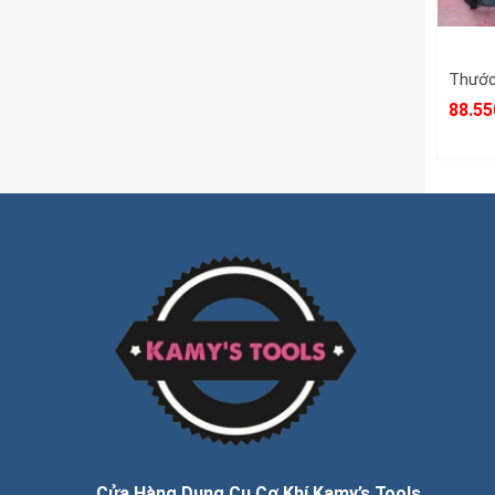
88.55
Cửa Hàng Dụng Cụ Cơ Khí Kamy’s Tools