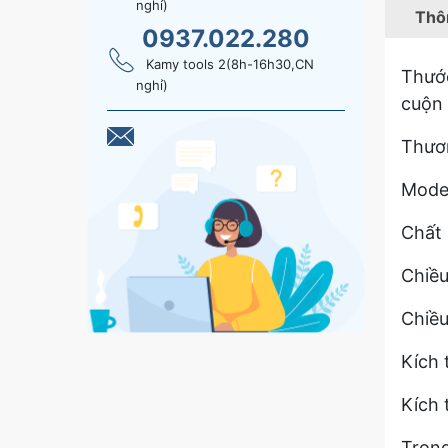
nghỉ)
Thôn
0937.022.280
Kamy tools 2(8h-16h30,CN
Thước
nghỉ)
cuộn
Thươ
Mode
Chất 
Chiều
Chiều
Kích 
Kích 
Trọng