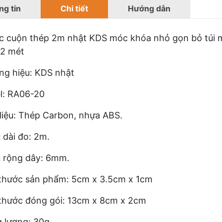
g tin
Chi tiết
Hướng dẫn
 cuộn thép 2m nhật KDS móc khóa nhỏ gọn bỏ túi 
 2 mét
ng hiệu: KDS nhật
l: RA06-20
liệu: Thép Carbon, nhựa ABS.
 dài đo: 2m.
 rộng dây: 6mm.
thước sản phẩm: 5cm x 3.5cm x 1cm
thước đóng gói: 13cm x 8cm x 2cm
 lượng: 30g