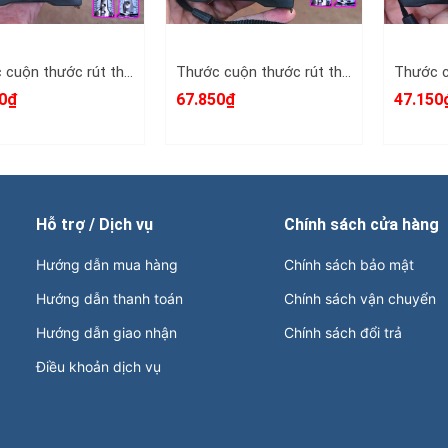
Thước cuộn thước rút thước kéo 10m 10 mét bản 25mm HTC HiLock-25 model HTCB1025 tự động khóa
Thước cuộn thước rút thước kéo 7.5m 7.5 mét bản 25mm HTC HiLock-25 model HTCB7525 tự động khóa
0₫
67.850₫
47.150
Hỗ trợ / Dịch vụ
Chính sách cửa hàng
Hướng dẫn mua hàng
Chính sách bảo mật
Hướng dẫn thanh toán
Chính sách vận chuyển
Hướng dẫn giao nhận
Chính sách đổi trả
Điều khoản dịch vụ