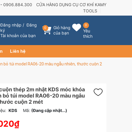
 -
0906.884.300
CỬA HÀNG DỤNG CỤ CƠ KHÍ KAMY
TOOLS
Đăng nhập
/
Đăng
0
Giỏ hàng
0
ký
Yêu
của bạn
Tài khoản của bạn
thích
ẩm
Liên hệ
 bỏ túi model RA06-20 màu ngẫu nhiên, thước cuộn 2
cuộn thép 2m nhật KDS móc khóa
n bỏ túi model RA06-20 màu ngẫu
thước cuộn 2 mét
ệu:
KDS
Mã:
(Đang cập nhật...)
.020₫