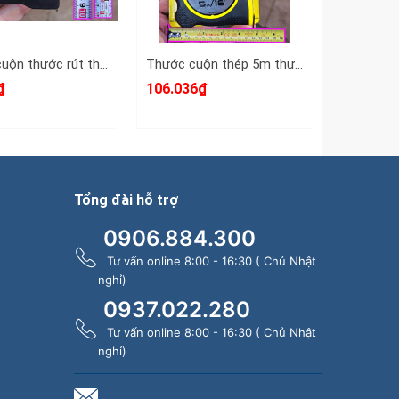
Thước cuộn thước rút thước kéo 5m 5 mét bản 25mm HTC HiLock-25 model HTCB0525 tự động khóa
Thước cuộn thép 5m thước kéo 5 mét 1 mặt hệ mét inch bản 19mm Stanley STHT37191
₫
106.036₫
25.300₫
Tổng đài hỗ trợ
0906.884.300
Tư vấn online 8:00 - 16:30 ( Chủ Nhật
nghỉ)
0937.022.280
Tư vấn online 8:00 - 16:30 ( Chủ Nhật
nghỉ)