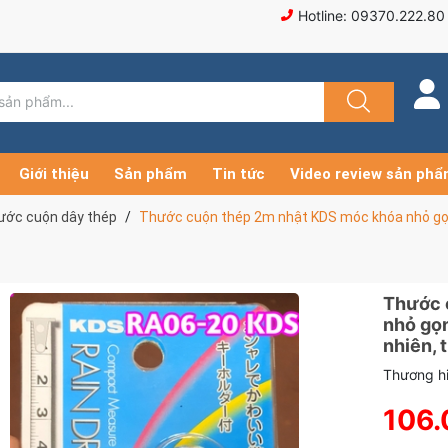
Hotline: 09370.222.80
Giới thiệu
Sản phẩm
Tin tức
Video review sản ph
ước cuộn dây thép
Thước cuộn thép 2m nhật KDS móc khóa nhỏ gọn
Thước 
nhỏ gọ
nhiên, 
Thương hi
106