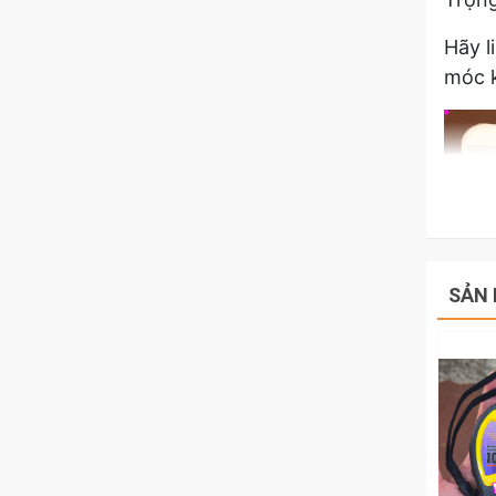
Hãy l
móc k
SẢN 