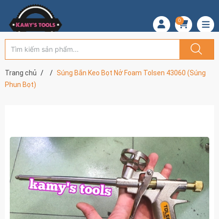
0
Trang chủ
Súng Bắn Keo Bọt Nở Foam Tolsen 43060 (Súng
Phun Bọt)