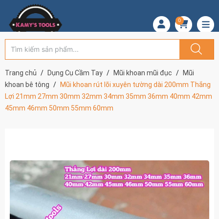
0
Trang chủ
Dụng Cụ Cầm Tay
Mũi khoan mũi đục
Mũi
khoan bê tông
Mũi khoan rút lõi xuyên tường dài 200mm Thắng
Lợi 21mm 27mm 30mm 32mm 34mm 35mm 36mm 40mm 42mm
45mm 46mm 50mm 55mm 60mm