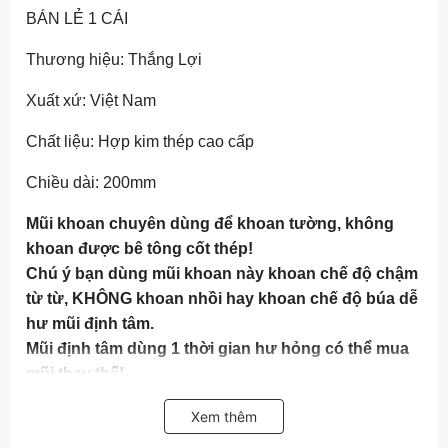
BÁN LẺ 1 CÁI
Thương hiệu: Thắng Lợi
Xuất xứ: Việt Nam
Chất liệu: Hợp kim thép cao cấp
Chiều dài: 200mm
Mũi khoan chuyên dùng để khoan tường, không
khoan được bê tông cốt thép!
Chú ý bạn dùng mũi khoan này khoan chế độ chậm
từ từ, KHÔNG khoan nhồi hay khoan chế độ búa dễ
hư mũi định tâm.
Mũi định tâm dùng 1 thời gian hư hỏng có thể mua
mũi thay thế!
Thân mũi: Thân mũi thường được làm từ thép hợp kim
Xem thêm
cứng, đảm bảo độ bền và khả năng chịu lực tốt trong