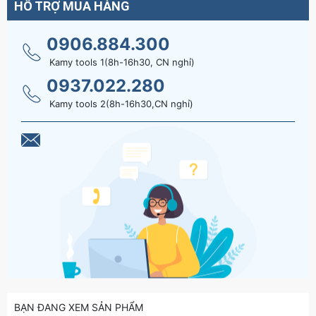
HỖ TRỢ MUA HÀNG
Hãy liên hệ với kamytools để biết thêm thông tin chi tiết
sản phẩm mũi khoan rút lõi xuyên tường dài 200mm
0906.884.300
Thắng Lợi 21mm 27mm 30mm 32mm 34mm 35mm
Kamy tools 1(8h-16h30, CN nghỉ)
36mm 40mm 42mm 45mm 46mm 50mm 55mm 60mm
0937.022.280
Kamy tools 2(8h-16h30,CN nghỉ)
BẠN ĐANG XEM SẢN PHẨM