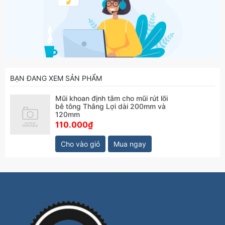
BẠN ĐANG XEM SẢN PHẨM
Mũi khoan định tâm cho mũi rút lõi
bê tông Thắng Lợi dài 200mm và
120mm
110.000₫
Cho vào giỏ
Mua ngay