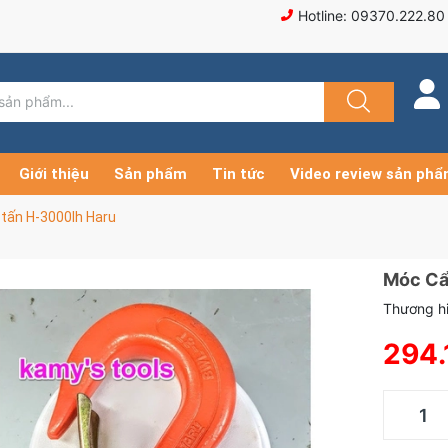
Hotline: 09370.222.80
Giới thiệu
Sản phẩm
Tin tức
Video review sản ph
tấn H-3000lh Haru
Móc Cẩ
Thương hi
294.