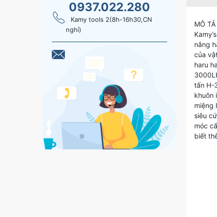
0937.022.280
Kamy tools 2(8h-16h30,CN
MÔ TẢ
nghỉ)
Kamy’s
nâng hạ
của vậ
haru h
3000LH
tấn H-
khuôn 
miệng 
siêu cứ
móc cẩu
biết t