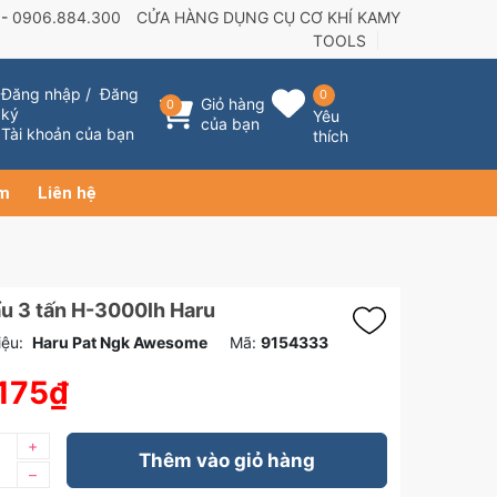
 -
0906.884.300
CỬA HÀNG DỤNG CỤ CƠ KHÍ KAMY
TOOLS
Đăng nhập
/
Đăng
0
Giỏ hàng
0
ký
Yêu
của bạn
Tài khoản của bạn
thích
ẩm
Liên hệ
u 3 tấn H-3000lh Haru
ệu:
Haru Pat Ngk Awesome
Mã:
9154333
175₫
+
Thêm vào giỏ hàng
–