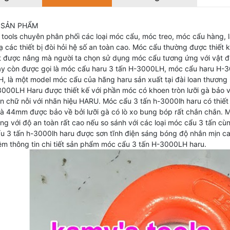
 SẢN PHẨM
 tools chuyên phân phối các loại móc cẩu, móc treo, móc cẩu hàng, 
 các thiết bị đòi hỏi hệ số an toàn cao. Móc cẩu thường được thiết kế
t được nâng mà người ta chọn sử dụng móc cẩu tương ứng với vật 
ay còn được gọi là móc cẩu haru 3 tấn H-3000LH, móc cẩu haru H-3
, là một model móc cẩu của hãng haru sản xuất tại đài loan thương 
3000LH Haru được thiết kế với phần móc có khoen tròn lưỡi gà bảo 
in chữ nỗi với nhãn hiệu HARU. Móc cẩu 3 tấn h-3000lh haru có thiế
là 44mm được bảo về bởi lưỡi gà có lò xo bung bóp rất chắn chắn. 
ng với độ an toàn rất cao nếu so sánh với các loại móc cẩu 3 tấn cù
 3 tấn h-3000lh haru được sơn tĩnh điện sáng bóng độ nhắn mịn cao 
hêm thông tin chi tiết sản phẩm móc cẩu 3 tấn H-3000LH haru.