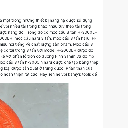
là một trong những thiết bị nâng hạ được sử dụng
 với nhiều tải trọng khác nhau tùy theo tải trọng
được nâng đó. Trong đó có móc cẩu 3 tấn H-3000LH
000LH, móc cẩu haru 3 tấn, móc cẩu 3 tấn haru, H-
hiệu nổi tiếng về chất lượng sản phẩm. Móc cẩu 3
vệ có tải trọng 3 tấn với model H-3000LH được đổ
t kế với phần lỗ tròn có đường kính 31mm và độ mở
Móc cẩu 3 tấn h-3000lh haru được chế tạo bằng thép
ng loại được sản xuất ở trung quốc. Phần thân của
hoàn thiện rất cao. Hãy liên hệ với kamy’s tools để