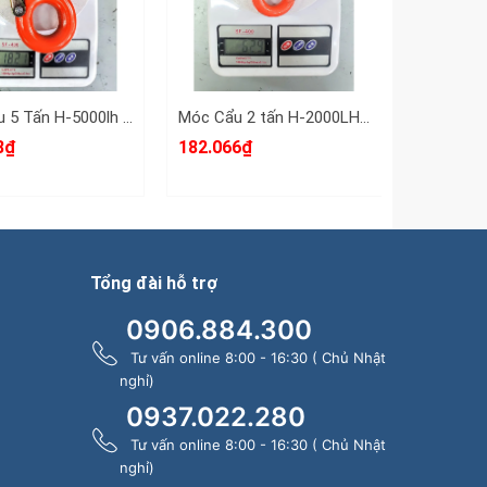
Móc Cẩu 5 Tấn H-5000lh Haru
Móc Cẩu 2 tấn H-2000LH Haru
8₫
182.066₫
36.300₫ 
Tổng đài hỗ trợ
0906.884.300
Tư vấn online 8:00 - 16:30 ( Chủ Nhật
nghỉ)
0937.022.280
Tư vấn online 8:00 - 16:30 ( Chủ Nhật
nghỉ)