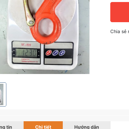
Chia sẻ 
g tin
Chi tiết
Hướng dẫn