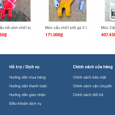
Móc cẩu nối xích chốt lưỡi gà 2 tấn dùng cho xích 7-8mm Wetools WT-32602
Móc cẩu chốt lưỡi gà 3.15 tấn dùng cho 8-10mm Wetools WTCH-0310
50₫
171.000₫
407.43
Hỗ trợ / Dịch vụ
Chính sách cửa hàng
Hướng dẫn mua hàng
Chính sách bảo mật
Hướng dẫn thanh toán
Chính sách vận chuyển
Hướng dẫn giao nhận
Chính sách đổi trả
Điều khoản dịch vụ