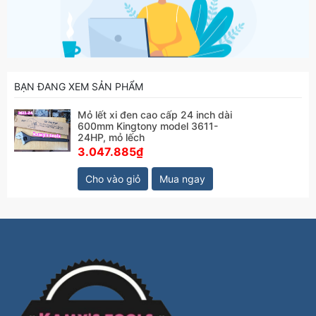
BẠN ĐANG XEM SẢN PHẨM
Mỏ lết xi đen cao cấp 24 inch dài
600mm Kingtony model 3611-
24HP, mỏ lếch
3.047.885₫
Cho vào giỏ
Mua ngay