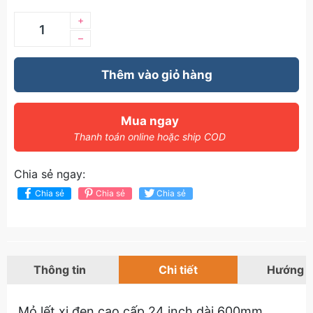
+
–
Thêm vào giỏ hàng
Mua ngay
Thanh toán online hoặc ship COD
Chia sẻ ngay:
Chia sẻ
Chia sẻ
Chia sẻ
Thông tin
Chi tiết
Hướng 
Mỏ lết xi đen cao cấp 24 inch dài 600mm