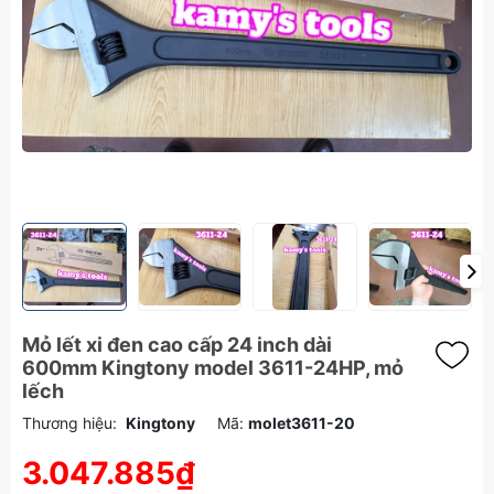
Mỏ lết xi đen cao cấp 24 inch dài
600mm Kingtony model 3611-24HP, mỏ
lếch
Thương hiệu:
Kingtony
Mã:
molet3611-20
3.047.885₫