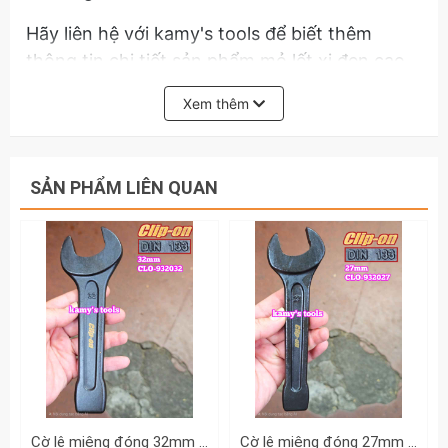
Hãy liên hệ với kamy's tools để biết thêm
thông tin chi tiết sản phẩm mỏ lết xi đen cao
cấp 24 inch dài 600mm Kingtony model 3611-
Xem thêm
24HP, mỏ lếch
SẢN PHẨM LIÊN QUAN
Cờ lê miệng đóng 32mm DIN133 Clip-On CLO-932032
Cờ lê miệng đóng 27mm DIN133 Clip-On CLO-932027