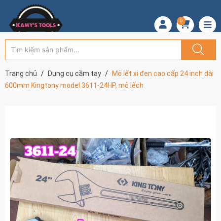
0
Trang chủ
Dụng cụ cầm tay
Mỏ lết xi đen cao cấp 24 inch dài
600mm Kingtony model 3611-24HP, mỏ lếch