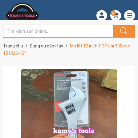
0
Trang chủ
Dụng cụ cầm tay
Mỏ lết 12 inch TOP dài 300mm
151226-12”