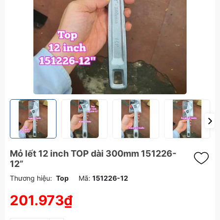
Mỏ lết 12 inch TOP dài 300mm 151226-
12”
Thương hiệu:
Top
Mã:
151226-12
201.973₫