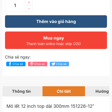
+
–
Thêm vào giỏ hàng
Mua ngay
Thanh toán online hoặc ship COD
Chia sẻ ngay:
Chia sẻ
Chia sẻ
Chia sẻ
Thông tin
Chi tiết
Hướng 
Mỏ lết 12 inch top dài 300mm 151226-12”