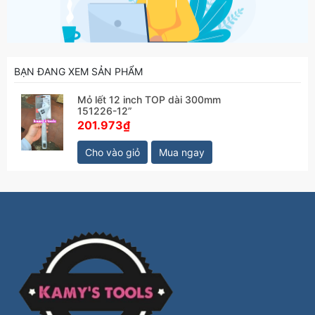
BẠN ĐANG XEM SẢN PHẨM
Mỏ lết 12 inch TOP dài 300mm
151226-12”
201.973₫
Cho vào giỏ
Mua ngay