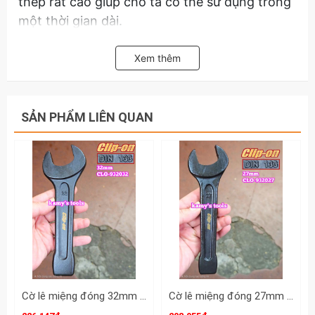
thép rất cao giúp cho ta có thể sử dụng trong
một thời gian dài.
Hàm mở miệng được từ 0-35mm có thể tăng
Xem thêm
đơ dài ngắn cho phần miệng có thể ngậm
chặt bất cứ thứ gì một cách cố định giúp cho
việc sử dụng trở nên rất chắc chắn không
SẢN PHẨM LIÊN QUAN
lỏng lẻo như các loại mỏ lết thông thường có
chất lượng kém khác.
Hãy liên hệ với kamy’s tools để biết thêm
thông tin chi tiết sản phẩm mỏ lết 12 inch top
dài 300mm 151226-12”
Cờ lê miệng đóng 32mm DIN133 Clip-On CLO-932032
Cờ lê miệng đóng 27mm DIN133 Clip-On CLO-932027