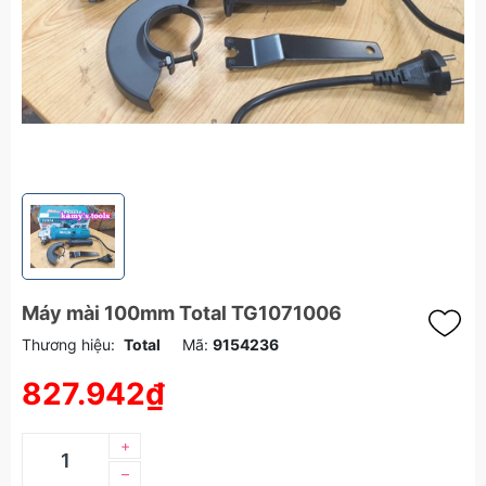
Máy mài 100mm Total TG1071006
Thương hiệu:
Total
Mã:
9154236
827.942₫
+
–