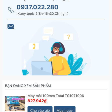
0937.022.280
Kamy tools 2(8h-16h30,CN nghỉ)
BẠN ĐANG XEM SẢN PHẨM
Máy mài 100mm Total TG1071006
827.942₫
Cho vào giỏ
Mua ngay