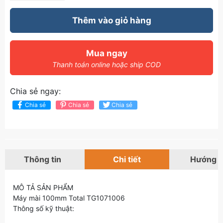
Thêm vào giỏ hàng
Mua ngay
Thanh toán online hoặc ship COD
Chia sẻ ngay:
Chia sẻ
Chia sẻ
Chia sẻ
Thông tin
Chi tiết
Hướng 
MÔ TẢ SẢN PHẨM
Máy mài 100mm Total TG1071006
Thông số kỹ thuật: