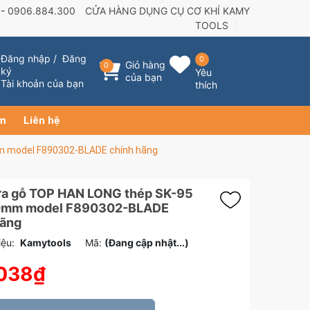
 -
0906.884.300
CỬA HÀNG DỤNG CỤ CƠ KHÍ KAMY
TOOLS
Đăng nhập
/
Đăng
0
Giỏ hàng
0
ký
Yêu
của bạn
Tài khoản của bạn
thích
ẩm
Liên hệ
m model F890302-BLADE chính hãng
ưa gỗ TOP HAN LONG thép SK-95
0mm model F890302-BLADE
hãng
ệu:
Kamytools
Mã:
(Đang cập nhật...)
.038₫