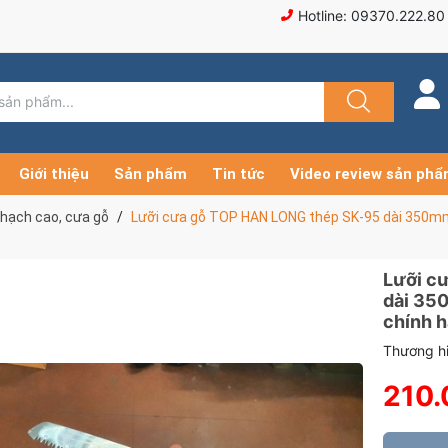
Hotline: 09370.222.80
Giới thiệu
Sản phẩm
Tin tức
Video review sản ph
hạch cao, cưa gỗ
Lưỡi cưa gỗ TOP HAN LONG thép SK-95 dài 350m
Lưỡi c
dài 35
chính 
Thương hi
210