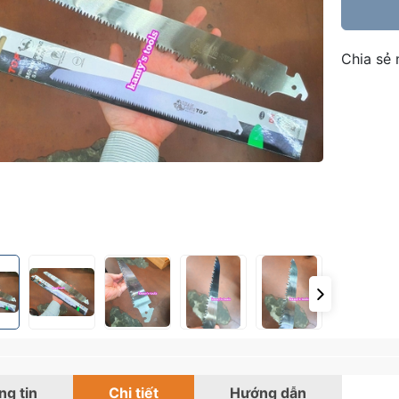
Chia sẻ 
g tin
Chi tiết
Hướng dẫn