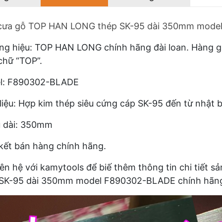
 cưa gỗ TOP HAN LONG thép SK-95 dài 350mm mode
g hiệu: TOP HAN LONG chính hãng đài loan. Hàng giả
hữ “TOP”.
l: F890302-BLADE
liệu: Hợp kim thép siêu cứng cáp SK-95 đến từ nhật 
u dài: 350mm
ết bán hàng chính hãng.
iên hệ với kamytools để biế thêm thông tin chi tiế
 SK-95 dài 350mm model F890302-BLADE chính hãn