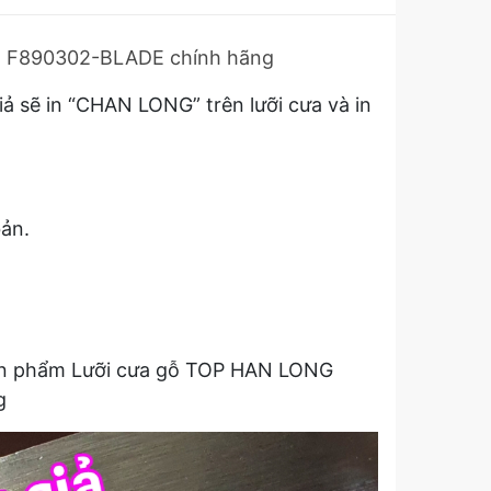
l F890302-BLADE chính hãng
 sẽ in “CHAN LONG” trên lưỡi cưa và in
bản.
t sản phẩm Lưỡi cưa gỗ TOP HAN LONG
g