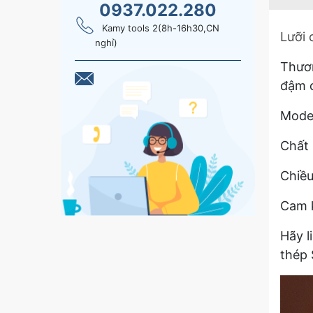
0937.022.280
Kamy tools 2(8h-16h30,CN
Lưỡi
nghỉ)
Thươn
đậm c
Mode
Chất 
Chiề
Cam k
Hãy l
thép