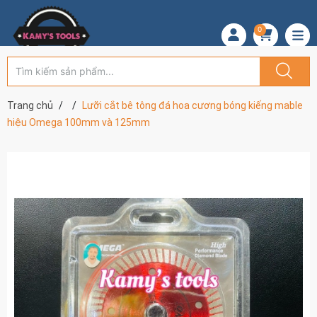
0
Trang chủ
Lưỡi cắt bê tông đá hoa cương bóng kiếng mable
hiệu Omega 100mm và 125mm