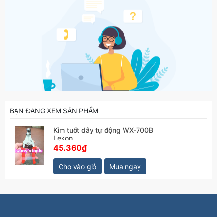
BẠN ĐANG XEM SẢN PHẨM
Kìm tuốt dây tự động WX-700B
Lekon
45.360₫
Cho vào giỏ
Mua ngay