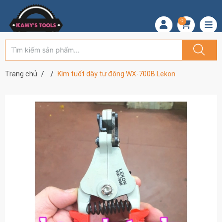
0
Trang chủ
Kìm tuốt dây tự động WX-700B Lekon