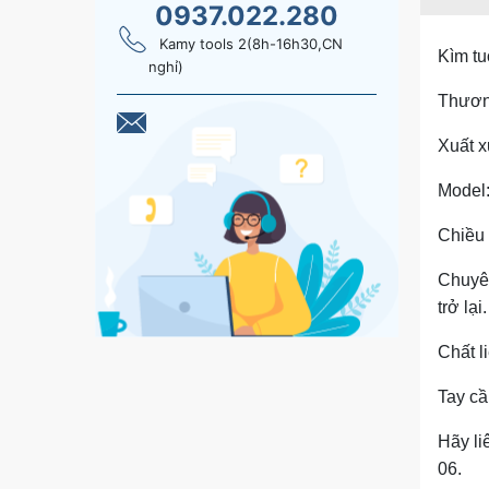
0937.022.280
Kamy tools 2(8h-16h30,CN
Kìm tu
nghỉ)
Thương
Xuất x
Model
Chiều
Chuyên
trở lại.
Chất l
Tay cầ
Hãy li
06.