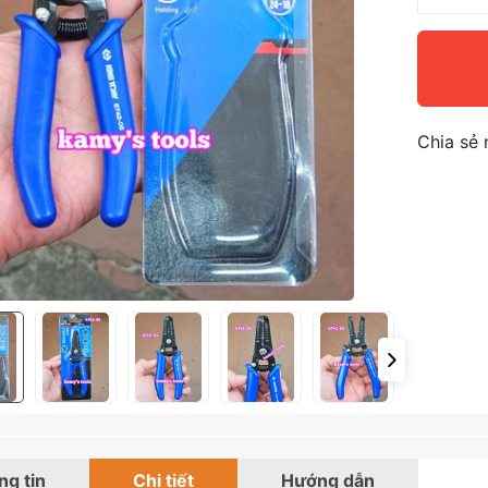
Chia sẻ 
g tin
Chi tiết
Hướng dẫn