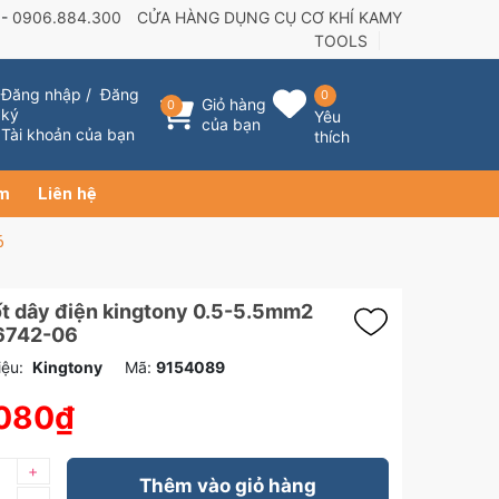
 -
0906.884.300
CỬA HÀNG DỤNG CỤ CƠ KHÍ KAMY
TOOLS
Đăng nhập
/
Đăng
0
Giỏ hàng
0
ký
Yêu
của bạn
Tài khoản của bạn
thích
ẩm
Liên hệ
6
ốt dây điện kingtony 0.5-5.5mm2
6742-06
ệu:
Kingtony
Mã:
9154089
.080₫
+
Thêm vào giỏ hàng