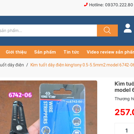
Hotline: 09370.222.80
Giới thiệu
Sản phẩm
Tin tức
Video review sản ph
tuốt dây điện
Kìm tuốt dây điện kingtony 0.5-5.5mm2 model 6742-0
Kìm tu
model 
Thương hi
257