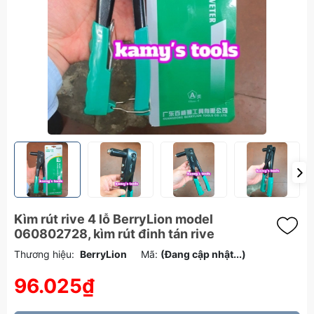
Kìm rút rive 4 lỗ BerryLion model
060802728, kìm rút đinh tán rive
Thương hiệu:
BerryLion
Mã:
(Đang cập nhật...)
96.025₫