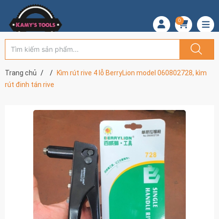
0
Trang chủ
Kìm rút rive 4 lỗ BerryLion model 060802728, kìm
rút đinh tán rive