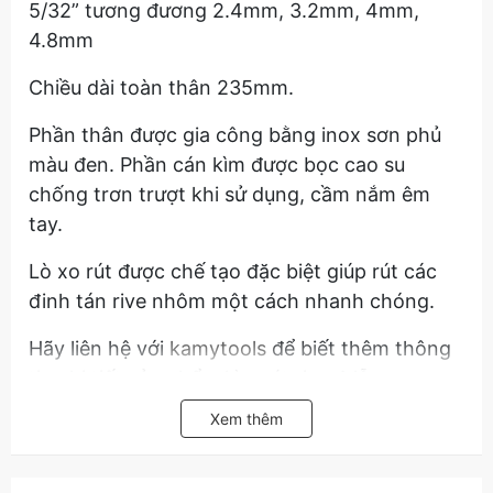
5/32” tương đương 2.4mm, 3.2mm, 4mm,
4.8mm
Chiều dài toàn thân 235mm.
Phần thân được gia công bằng inox sơn phủ
màu đen. Phần cán kìm được bọc cao su
chống trơn trượt khi sử dụng, cầm nắm êm
tay.
Lò xo rút được chế tạo đặc biệt giúp rút các
đinh tán rive nhôm một cách nhanh chóng.
Hãy liên hệ với
kamytools
để biết thêm thông
tin chi tiết sản phẩm kìm rút rive 4 lỗ
BerryLion model 060802728, kìm rút đinh tán
Xem thêm
rive.