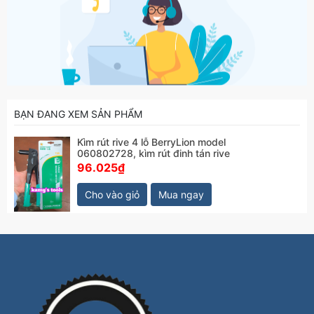
BẠN ĐANG XEM SẢN PHẨM
Kìm rút rive 4 lỗ BerryLion model
060802728, kìm rút đinh tán rive
96.025₫
Cho vào giỏ
Mua ngay