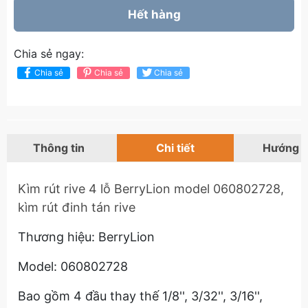
Hết hàng
Chia sẻ ngay:
Chia sẻ
Chia sẻ
Chia sẻ
Thông tin
Chi tiết
Hướng 
Kìm rút rive 4 lỗ BerryLion model 060802728,
kìm rút đinh tán rive
Thương hiệu: BerryLion
Model: 060802728
Bao gồm 4 đầu thay thế 1/8'', 3/32'', 3/16'',