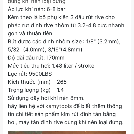
dùng khí nén loại đứng
Áp lực khí nén: 6-8 bar
Kèm theo là bộ phụ kiện 3 đầu rút rive cho
phép rút đinh rive nhôm từ 3.2-4.8 cực nhanh
gọn và thuận tiện.
Rút được các đinh nhôm size : 1/8" (3.2mm),
5/32" (4.0mm), 3/16"(4.8mm)
Độ dài đầu rút: 170mm
Mức tiêu thụ hơi: 1.48 liter / stroke
Lực rút: 9500LBS
Kích thước (mm) 265
Trọng lượng (kg) 1.4
Sử dụng dây hơi khí nén 8mm.
hãy liên hệ với
kamytools
để biết thêm thông
tin chi tiết sản phẩm kìm rút đinh tán bằng
hơi, máy tán đinh rive dùng khí nén loại đứng.