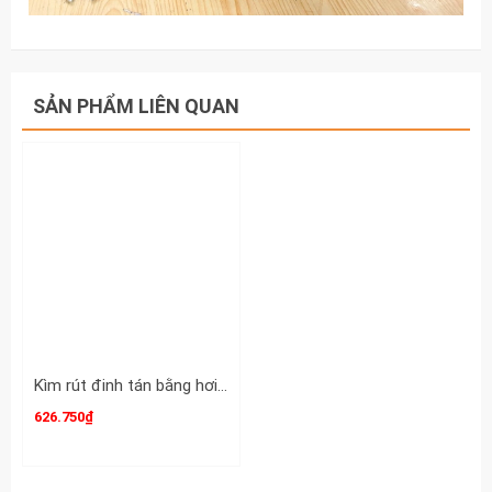
SẢN PHẨM LIÊN QUAN
Kìm rút đinh tán bằng hơi Air Riveter, máy tán đinh rive dùng khí nén loại ngang dạng sung
626.750₫