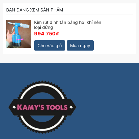
BẠN ĐANG XEM SẢN PHẨM
Kìm rút đinh tán bằng hơi khí nén
loại đứng
994.750₫
Cho vào giỏ
Mua ngay