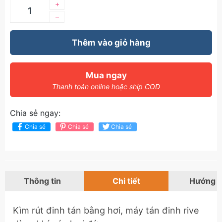
+
–
Thêm vào giỏ hàng
Mua ngay
Thanh toán online hoặc ship COD
Chia sẻ ngay:
Chia sẻ
Chia sẻ
Chia sẻ
Thông tin
Chi tiết
Hướng 
Kìm rút đinh tán bằng hơi, máy tán đinh rive