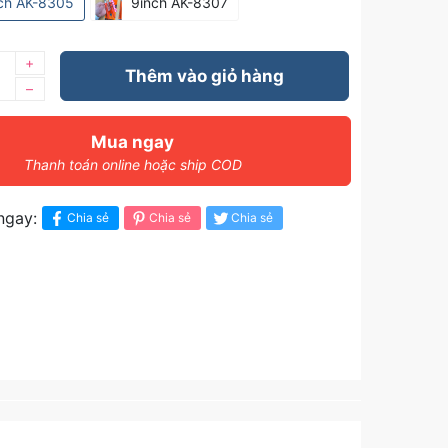
ch AK-8305
9inch AK-8307
+
Thêm vào giỏ hàng
–
Mua ngay
Thanh toán online hoặc ship COD
ngay:
Chia sẻ
Chia sẻ
Chia sẻ