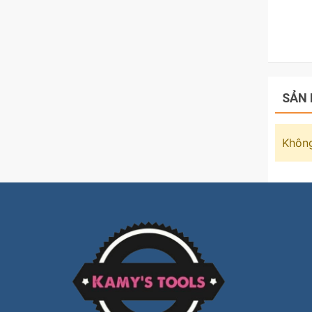
SẢN 
Không