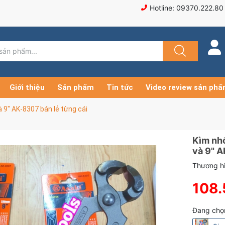
Hotline: 09370.222.80
Giới thiệu
Sản phẩm
Tin tức
Video review sản ph
à 9" AK-8307 bán lẻ từng cái
Kìm nhổ
và 9" A
Thương hi
108
Đang chọ