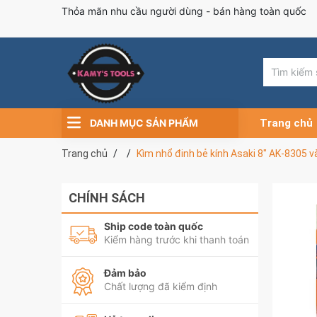
Thỏa mãn nhu cầu người dùng - bán hàng toàn quốc
DANH MỤC SẢN PHẨM
Trang chủ
Trang chủ
Kìm nhổ đinh bẻ kính Asaki 8" AK-8305 v
CHÍNH SÁCH
Ship code toàn quốc
Kiểm hàng trước khi thanh toán
Đảm bảo
Chất lượng đã kiểm định