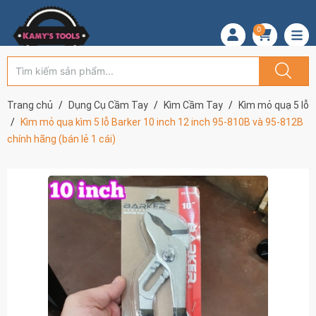
0
Trang chủ
Dụng Cụ Cầm Tay
Kìm Cầm Tay
Kìm mỏ quạ 5 lỗ
Kìm mỏ quạ kìm 5 lỗ Barker 10 inch 12 inch 95-810B và 95-812B
chính hãng (bán lẻ 1 cái)