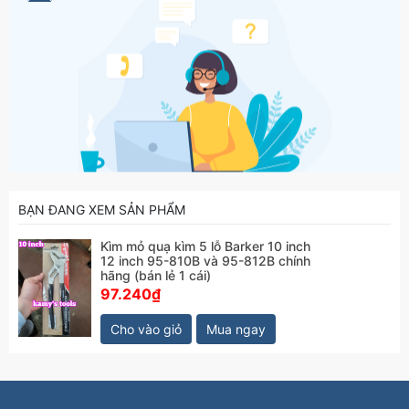
BẠN ĐANG XEM SẢN PHẨM
Kìm mỏ quạ kìm 5 lỗ Barker 10 inch
12 inch 95-810B và 95-812B chính
hãng (bán lẻ 1 cái)
97.240₫
Cho vào giỏ
Mua ngay