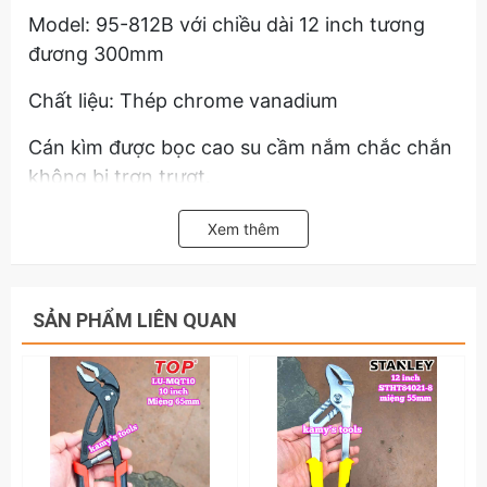
Model: 95-812B với chiều dài 12 inch tương
đương 300mm
Chất liệu: Thép chrome vanadium
Cán kìm được bọc cao su cầm nắm chắc chắn
không bị trơn trượt.
Hãy liên hệ với kamytools để biết thêm thông
Xem thêm
tin chi tiết sản phẩm kìm mỏ quạ kìm 5 lỗ
Barker 10 inch 12 inch 95-810B và 95-812B
chính hãng
SẢN PHẨM LIÊN QUAN