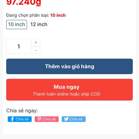
97.240₫
Đang chọn phân loại:
10 inch
10 inch
12 inch
+
–
Thêm vào giỏ hàng
Mua ngay
Thanh toán online hoặc ship COD
Chia sẻ ngay:
Chia sẻ
Chia sẻ
Chia sẻ