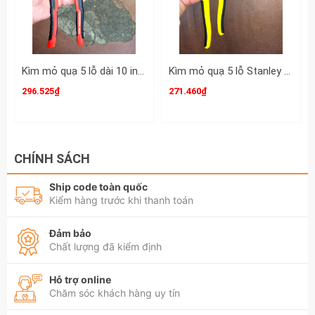
Kìm mỏ quạ 5 lỗ dài 10 inch Top LU-MQT10 mở miệng 65mm
Kìm mỏ quạ 5 lỗ Stanley 12 inch mở miệng 55mm 84-021 (STHT84021-8)
296.525₫
271.460₫
CHÍNH SÁCH
Ship code toàn quốc
Kiểm hàng trước khi thanh toán
Đảm bảo
Chất lượng đã kiểm định
Hỗ trợ online
Chăm sóc khách hàng uy tín