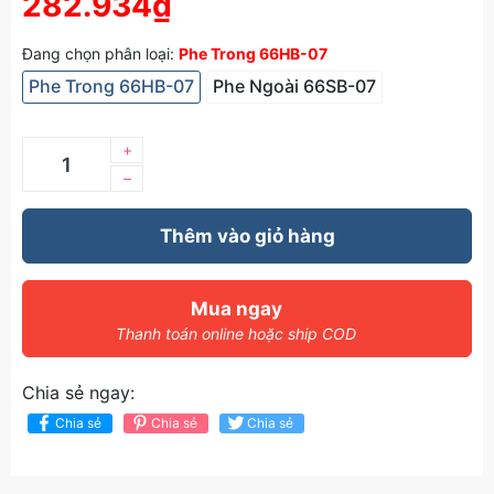
282.934₫
Đang chọn phân loại:
Phe Trong 66HB-07
Phe Trong 66HB-07
Phe Ngoài 66SB-07
+
–
Thêm vào giỏ hàng
Mua ngay
Thanh toán online hoặc ship COD
Chia sẻ ngay:
Chia sẻ
Chia sẻ
Chia sẻ