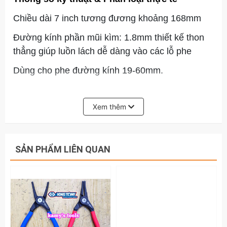
Chiều dài 7 inch tương đương khoảng 168mm
Đường kính phần mũi kìm: 1.8mm thiết kế thon
thẳng giúp luồn lách dễ dàng vào các lỗ phe
Dùng cho phe đường kính 19-60mm.
Đạt chuẩn quốc tế: Sản phẩm được sản xuất đáp
ứng nghiêm ngặt các tiêu chuẩn công nghiệp
Xem thêm
châu Âu DIN 5254 / DIN 5256.
Kìm bóp phe trong (Model: 66HB-07):
SẢN PHẨM LIÊN QUAN
Cơ chế hoạt động: Khi bóp tay cầm, hai
mũi kìm sẽ khép lại vào nhau (chuyên dùng
để thu nhỏ vòng phe nằm trong lòng ống/ổ
trục).
Màu sắc cán nhận diện: Nhựa nhám Màu