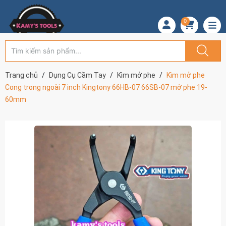
0
Trang chủ
Dụng Cụ Cầm Tay
Kìm mở phe
Kìm mở phe
Cong trong ngoài 7 inch Kingtony 66HB-07 66SB-07 mở phe 19-
60mm