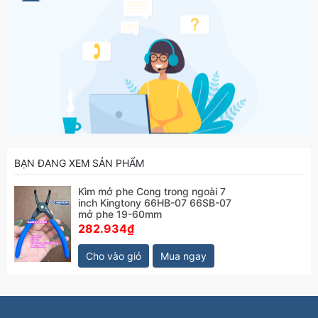
type).
Hãy liên hệ với kamytools để biết thêm thông tinh
chi tiết sản phẩm kìm mở phe Cong trong ngoài 7
inch Kingtony 66HB-07 66SB-07 mở phe 19-
60mm
BẠN ĐANG XEM SẢN PHẨM
Kìm mở phe Cong trong ngoài 7
inch Kingtony 66HB-07 66SB-07
mở phe 19-60mm
282.934₫
Cho vào giỏ
Mua ngay