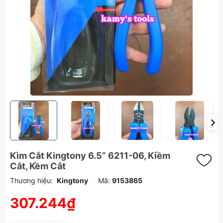
Kìm Cắt Kingtony 6.5” 6211-06, Kiềm
Cắt, Kềm Cắt
Thương hiệu:
Kingtony
Mã:
9153865
307.244₫