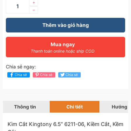
+
–
Thêm vào giỏ hàng
Mua ngay
Thanh toán online hoặc ship COD
Chia sẻ ngay:
Chia sẻ
Chia sẻ
Chia sẻ
Thông tin
Chi tiết
Hướng 
Kìm Cắt Kingtony 6.5” 6211-06, Kiềm Cắt, Kềm