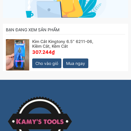
BẠN ĐANG XEM SẢN PHẨM
Kìm Cắt Kingtony 6.5” 6211-06,
Kiềm Cắt, Kềm Cắt
307.244₫
Cho vào giỏ
Mua ngay