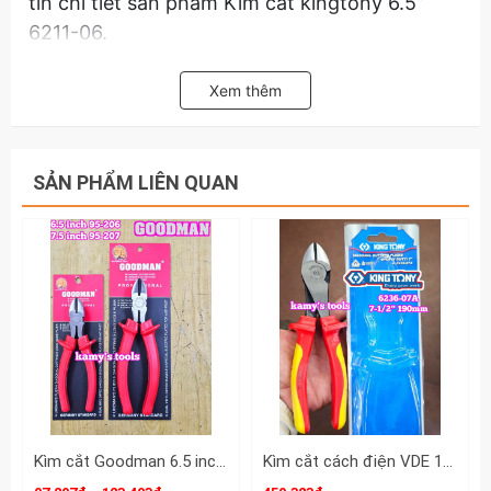
tin chi tiết sản phẩm Kìm cắt kingtony 6.5”
6211-06.
Xem thêm
SẢN PHẨM LIÊN QUAN
Kìm cắt Goodman 6.5 inch 7.5 inch chính hãng 95-206 95-207
Kìm cắt cách điện VDE 1000V Kingtony 7-1/2 inch 190mm 6236-07A