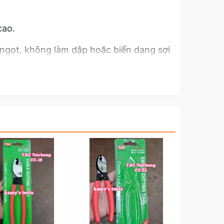
cao.
, ngọt, không làm dập hoặc biến dạng sợi
t cáp nặng.
g.
hắc chắn, thoải mái và giảm mỏi tay khi
iện, thợ lắp đặt, thợ sửa chữa điện máy