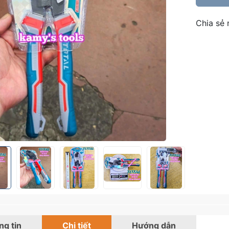
Chia sẻ 
g tin
Chi tiết
Hướng dẫn