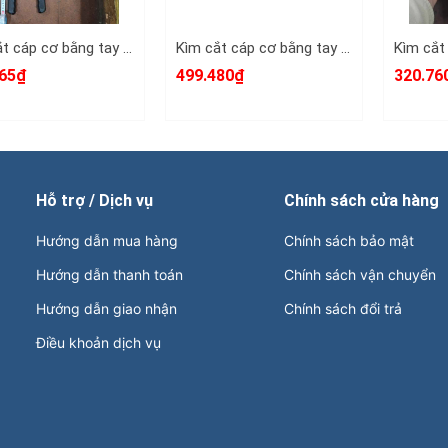
n dùng: Cắt dây điện, cáp điện lõi đồng và nhôm (t
Kìm cắt cáp cơ bằng tay TLP HHD-500 cắt đồng nhôm 400mm2 dài 800mm
Kìm cắt cáp cơ bằng tay TLP HHD-250 cắt đồng nhôm 240mm2 dài 610mm
vực: Thích hợp sử dụng trong các công việc lắp đặt,
65₫
499.480₫
320.76
thông.
iên hệ với kamytools để biết thêm thông tin chi tiết 
15102 đồng nhôm 60mm2
Hỗ trợ / Dịch vụ
Chính sách cửa hàng
Hướng dẫn mua hàng
Chính sách bảo mật
Hướng dẫn thanh toán
Chính sách vận chuyển
Hướng dẫn giao nhận
Chính sách đổi trả
Điều khoản dịch vụ