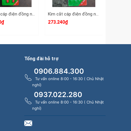
hường là cáp đơn hoặc cáp bọc nhựa).
Kìm cắt cáp điện đồng nhôm 38mm2 TAC Taicheng CC-38 dài 220mm
Kìm cắt cáp điện đồng nhôm 22mm2 TAC Taicheng CC-22 dài 160mm
 sửa chữa điện dân dụng, công nghiệp và
0₫
273.240₫
302.778
sản phẩm kìm cắt cáp total 10 inch
Tổng đài hỗ trợ
0906.884.300
Tư vấn online 8:00 - 16:30 ( Chủ Nhật
nghỉ)
0937.022.280
Tư vấn online 8:00 - 16:30 ( Chủ Nhật
nghỉ)