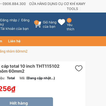
 -
0906.884.300
CỬA HÀNG DỤNG CỤ CƠ KHÍ KAMY
TOOLS
Đăng nhập
/
Đăng
0
Giỏ hàng
0
ký
Yêu
của bạn
Tài khoản của bạn
thích
ẩm
Liên hệ
2 đồng nhôm 60mm2
 cáp total 10 inch THT115102
nhôm 60mm2
ệu:
Total
Mã:
(Đang cập nhật...)
256₫
Hết hàng