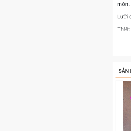
mòn.
Lưỡi 
Thiết
cáp, 
Thân 
Cấu t
SẢN 
Tay 
Thiết
Được 
sử dụ
Kìm T
và cô