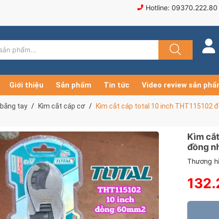
Hotline: 09370.222.80
Giới thiệu
Sản phẩm
Tin tức
Video review sản ph
 bằng tay
Kìm cắt cáp cơ
Kìm cắt cáp total 10 inch THT11510
Kìm cắt
đồng 
Thương hi
132.