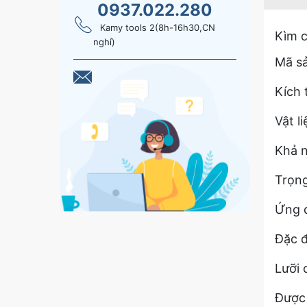
0937.022.280
Kamy tools 2(8h-16h30,CN
Kìm c
nghỉ)
Mã s
Kích
Vật l
Khả n
Trọn
Ứng d
Đặc đ
Lưỡi 
Được 