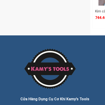
Chuyê
Lĩnh 
744.4
viễn 
Hãy l
THT1
Cửa Hàng Dụng Cụ Cơ Khí Kamy’s Tools