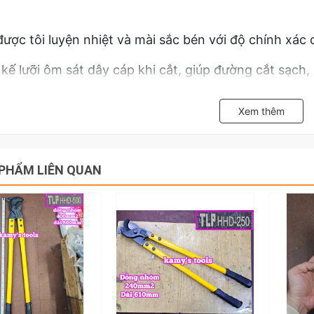
được tôi luyện nhiệt và mài sắc bén với độ chính xác 
 kế lưỡi ôm sát dây cáp khi cắt, giúp đường cắt sạch
đảm bảo tính thẩm mỹ và kỹ thuật.
Xem thêm
kìm:
ạo chắc chắn, chịu lực tốt, phù hợp cho công việc cắ
PHẨM LIÊN QUAN
cầm:
 kế cán lớn, công thái học, vừa vặn với tay người dùn
bọc một lớp cao su dày, chống trượt, giúp cầm nắm c
ng lâu dài hoặc thực hiện các thao tác cắt mạnh.
otal THT115102 là công cụ không thể thiếu của thợ đ
ng trình viễn thông: