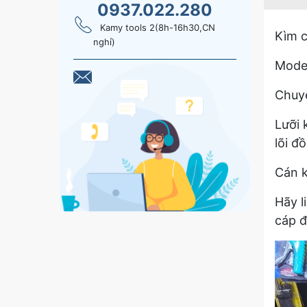
0937.022.280
Kamy tools 2(8h-16h30,CN
Kìm c
nghỉ)
Model
Chuyê
Lưỡi 
lõi đ
Cán k
Hãy l
cáp 