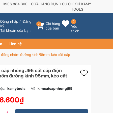
 -
0906.884.300
CỬA HÀNG DỤNG CỤ CƠ KHÍ KAMY
TOOLS
Đăng nhập
/
Đăng
0
Giỏ hàng
0
ký
Yêu
của bạn
Tài khoản của bạn
thích
ẩm
Liên hệ
ện đồng nhôm đường kính 95mm, kéo cắt cáp
 cáp nhông J95 cắt cáp điện
hôm đường kính 95mm, kéo cắt
ệu:
kamytools
Mã:
kimcatcapnhongj95
6.600₫
+