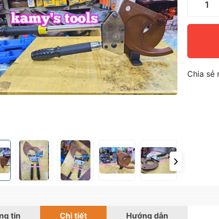
Chia sẻ 
g tin
Chi tiết
Hướng dẫn