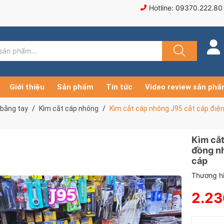
Hotline: 09370.222.80
Giới thiệu
Sản phẩm
Tin tức
Video review sản ph
 bằng tay
Kìm cắt cáp nhông
Kìm cắt cáp nhông J95 cắt cáp đi
Kìm cắt
đồng n
cáp
Thương hi
2.23