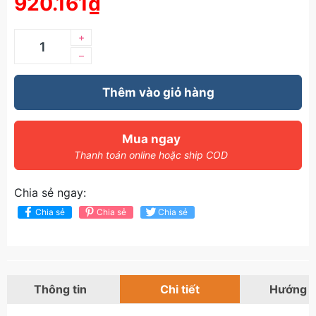
920.161₫
+
–
Thêm vào giỏ hàng
Mua ngay
Thanh toán online hoặc ship COD
Chia sẻ ngay:
Chia sẻ
Chia sẻ
Chia sẻ
Thông tin
Chi tiết
Hướng 