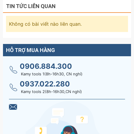
TIN TỨC LIÊN QUAN
j40 được bảo quản bên trong một túi vải có
quai đeo còn kìm cắt cáp nhông xlj-d-300
được đựng bên trong một vỉ nhựa.
Không có bài viết nào liên quan.
Hãy liên hệ với
kamytools
để biết thêm thông
tin chi tiết sản phẩm kìm cắt cáp nhông j40 và
HỖ TRỢ MUA HÀNG
XLJ-D-300 đồng nhôm 300mm2.
0906.884.300
Kamy tools 1(8h-16h30, CN nghỉ)
0937.022.280
Kamy tools 2(8h-16h30,CN nghỉ)