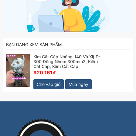
BẠN ĐANG XEM SẢN PHẨM
Kìm Cắt Cáp Nhông J40 Và Xlj-D-
300 Đồng Nhôm 300mm2, Kiềm
Cắt Cáp, Kềm Cắt Cáp
920.161₫
Cho vào giỏ
Mua ngay