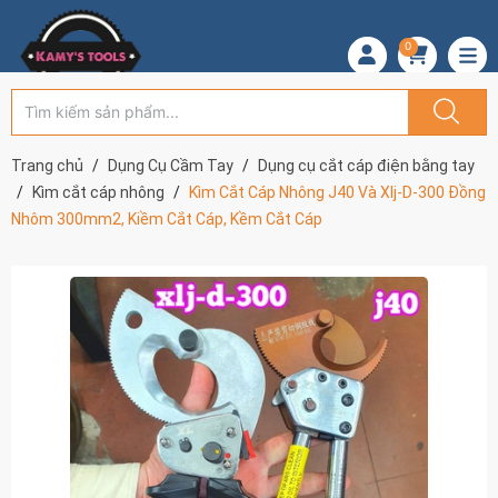
0
Trang chủ
Dụng Cụ Cầm Tay
Dụng cụ cắt cáp điện bằng tay
Kìm cắt cáp nhông
Kìm Cắt Cáp Nhông J40 Và Xlj-D-300 Đồng
Nhôm 300mm2, Kiềm Cắt Cáp, Kềm Cắt Cáp