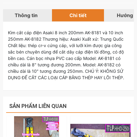
Thông tin
Chi tiết
Hướng 
Kìm cắt cáp điện Asaki 8 inch 200mm AK-8181 và 10 inch
250mm AK-8182 Thương hiệu: Asaki Xuất xứ: Trung Quốc
Chất liệu: thép cr-v cứng cáp, với lưỡi kìm được gia công
sắc bén chuyên dùng để cắt dây cáp điện lõi đồng, có độ
bền cao. Cán bọc nhựa PVC cao cấp Model: AK-8181 có
chiều dài là 8" tương đương 200mm. Model: AK-8182 có
chiều dài là 10" tương đương 250mm. CHÚ Ý: KHÔNG SỬ
DỤNG ĐỂ CẮT CÁC LOẠI CÁP BẰNG THÉP HAY LÕI THÉP.
SẢN PHẨM LIÊN QUAN