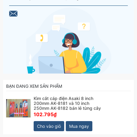
BẠN ĐANG XEM SẢN PHẨM
Kìm cắt cáp điện Asaki 8 inch
200mm AK-8181 và 10 inch
250mm AK-8182 bán lẻ từng cây
102.795₫
Cho vào giỏ
Mua ngay