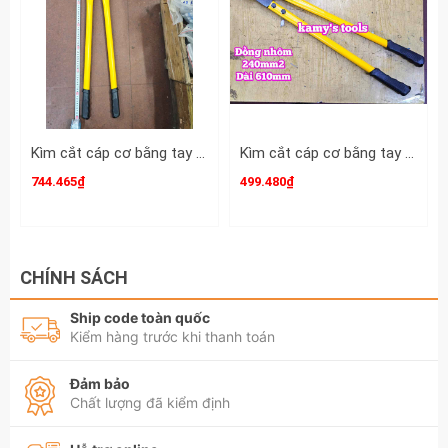
Kìm cắt cáp cơ bằng tay TLP HHD-500 cắt đồng nhôm 400mm2 dài 800mm
Kìm cắt cáp cơ bằng tay TLP HHD-250 cắt đồng nhôm 240mm2 dài 610mm
744.465₫
499.480₫
CHÍNH SÁCH
Ship code toàn quốc
Kiểm hàng trước khi thanh toán
Đảm bảo
Chất lượng đã kiểm định