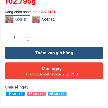
102.795₫
Đang chọn nhóm màu:
AK-8181
AK-8181
AK-8182
+
–
Thêm vào giỏ hàng
Mua ngay
Thanh toán online hoặc ship COD
Chia sẻ ngay:
Chia sẻ
Chia sẻ
Chia sẻ