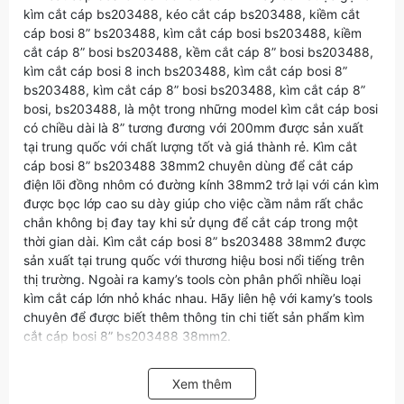
kìm cắt cáp bs203488, kéo cắt cáp bs203488, kiềm cắt
cáp bosi 8” bs203488, kìm cắt cáp bosi bs203488, kiềm
cắt cáp 8” bosi bs203488, kềm cắt cáp 8” bosi bs203488,
kìm cắt cáp bosi 8 inch bs203488, kìm cắt cáp bosi 8”
bs203488, kìm cắt cáp 8” bosi bs203488, kìm cắt cáp 8”
bosi, bs203488, là một trong những model kìm cắt cáp bosi
có chiều dài là 8” tương đương với 200mm được sản xuất
tại trung quốc với chất lượng tốt và giá thành rẻ. Kìm cắt
cáp bosi 8” bs203488 38mm2 chuyên dùng để cắt cáp
điện lõi đồng nhôm có đường kính 38mm2 trở lại với cán kìm
được bọc lớp cao su dày giúp cho việc cầm nắm rất chắc
chắn không bị đay tay khi sử dụng để cắt cáp trong một
thời gian dài. Kìm cắt cáp bosi 8” bs203488 38mm2 được
sản xuất tại trung quốc với thương hiệu bosi nổi tiếng trên
thị trường. Ngoài ra kamy’s tools còn phân phối nhiều loại
kìm cắt cáp lớn nhỏ khác nhau. Hãy liên hệ với kamy’s tools
chuyên để được biết thêm thông tin chi tiết sản phẩm kìm
cắt cáp bosi 8” bs203488 38mm2.
Chú ý: Kìm Cắt Cáp Bosi 8” bs203488 38mm2 chỉ có thể
cắt cáp lõi đồng không cắt được cáp lõi thép (ACSR) hay
Xem thêm
không cắt được cáp thép trần.