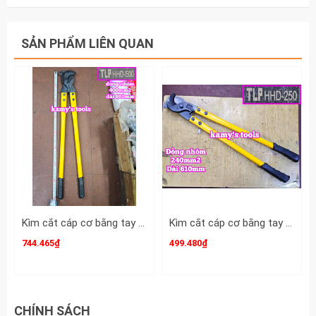
SẢN PHẨM LIÊN QUAN
Kìm cắt cáp cơ bằng tay TLP HHD-500 cắt đồng nhôm 400mm2 dài 800mm
Kìm cắt cáp cơ bằng tay TLP HHD-250 cắt đồng nhôm 240mm2 dài 610mm
744.465₫
499.480₫
CHÍNH SÁCH