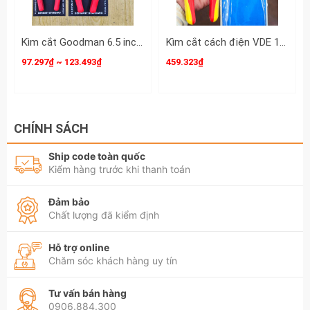
Kìm cắt Goodman 6.5 inch 7.5 inch chính hãng 95-206 95-207
Kìm cắt cách điện VDE 1000V Kingtony 7-1/2 inch 190mm 6236-07A
97.297₫ ~ 123.493₫
459.323₫
CHÍNH SÁCH
Ship code toàn quốc
Kiểm hàng trước khi thanh toán
Đảm bảo
Chất lượng đã kiểm định
Hỗ trợ online
Chăm sóc khách hàng uy tín
Tư vấn bán hàng
0906.884.300