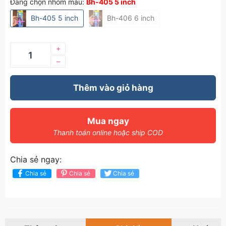
Đang chọn nhóm màu:
Bh-405 5 inch
Bh-405 5 inch
Bh-406 6 inch
+
–
Thêm vào giỏ hàng
Mua ngay
Thanh toán online hoặc ship COD
Chia sẻ ngay:
Chia sẻ
Chia sẻ
Chia sẻ