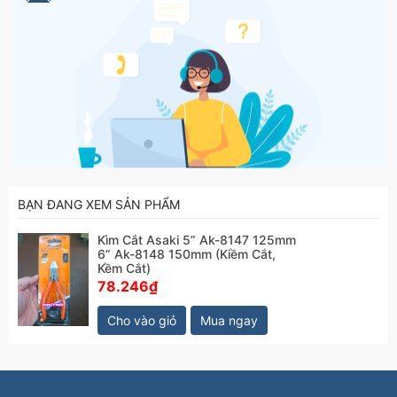
BẠN ĐANG XEM SẢN PHẨM
Kìm Cắt Asaki 5” Ak-8147 125mm
6” Ak-8148 150mm (Kiềm Cắt,
Kềm Cắt)
78.246₫
Cho vào giỏ
Mua ngay