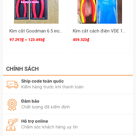
Kìm cắt Goodman 6.5 inch 7.5 inch chính hãng 95-206 95-207
Kìm cắt cách điện VDE 1000V Kingtony 7-1/2 inch 190mm 6236-07A
97.297₫ ~ 123.493₫
459.323₫
CHÍNH SÁCH
Ship code toàn quốc
Kiểm hàng trước khi thanh toán
Đảm bảo
Chất lượng đã kiểm định
Hỗ trợ online
Chăm sóc khách hàng uy tín