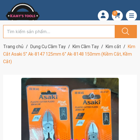
0
Trang chủ
Dụng Cụ Cầm Tay
Kìm Cầm Tay
Kìm cắt
Kìm
Cắt Asaki 5” Ak-8147 125mm 6” Ak-8148 150mm (Kiềm Cắt, Kềm
Cắt)