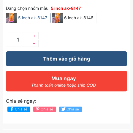
Đang chọn nhóm màu:
5 inch ak-8147
5 inch ak-8147
6 inch ak-8148
+
–
Thêm vào giỏ hàng
Mua ngay
Thanh toán online hoặc ship COD
Chia sẻ ngay:
Chia sẻ
Chia sẻ
Chia sẻ