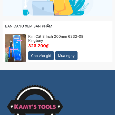
BẠN ĐANG XEM SẢN PHẨM
Kìm Cắt 8 Inch 200mm 6232-08
Kingtony
326.200₫
Cho vào giỏ
Mua ngay