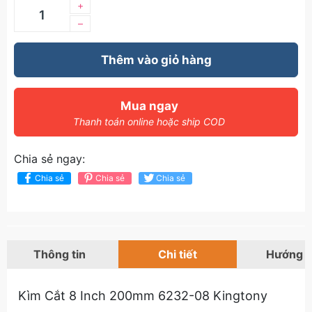
+
–
Thêm vào giỏ hàng
Mua ngay
Thanh toán online hoặc ship COD
Chia sẻ ngay:
Chia sẻ
Chia sẻ
Chia sẻ
Thông tin
Chi tiết
Hướng 
Kìm Cắt 8 Inch 200mm 6232-08 Kingtony