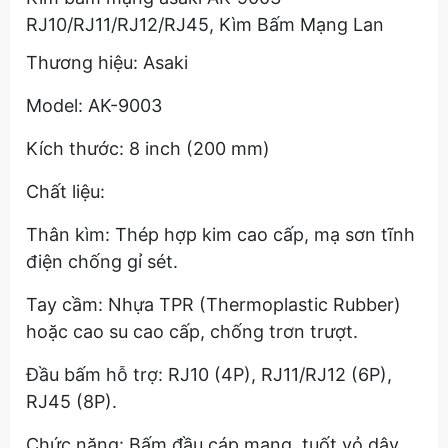
RJ10/RJ11/RJ12/RJ45, Kìm Bấm Mạng Lan
Thương hiệu: Asaki
Model: AK-9003
Kích thước: 8 inch (200 mm)
Chất liệu:
Thân kìm: Thép hợp kim cao cấp, mạ sơn tĩnh
điện chống gỉ sét.
Tay cầm: Nhựa TPR (Thermoplastic Rubber)
hoặc cao su cao cấp, chống trơn trượt.
Đầu bấm hỗ trợ: RJ10 (4P), RJ11/RJ12 (6P),
RJ45 (8P).
Chức năng: Bấm đầu cáp mạng, tuốt vỏ dây