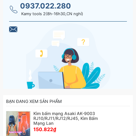
gắn chặt, tạo kết nối ổn định và an toàn.
0937.022.280
Kamy tools 2(8h-16h30,CN nghỉ)
Hãy liên hệ với kamytools để biết thêm thông
tin chi tiết sản phẩm kìm bấm mạng Asaki AK-
9003 rj10/rj11/rj12/rj45, Kìm Bấm Mạng Lan
BẠN ĐANG XEM SẢN PHẨM
Kìm bấm mạng Asaki AK-9003
RJ10/RJ11/RJ12/RJ45, Kìm Bấm
Mạng Lan
150.822₫