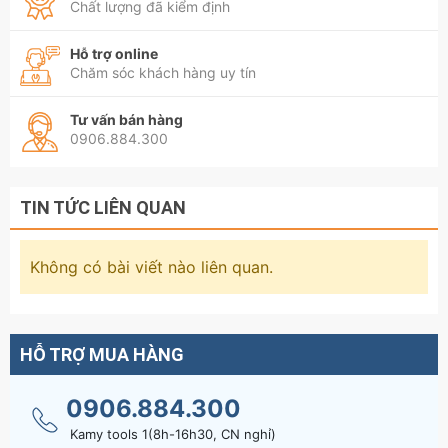
Chất lượng đã kiểm định
Thiết kế chống trơn trượt với các gờ nổi, giảm
mỏi tay khi sử dụng trong thời gian dài.
Hỗ trợ online
Chăm sóc khách hàng uy tín
Lưỡi dao:
Tư vấn bán hàng
Tích hợp lưỡi dao sắc bén để tuốt vỏ dây cáp
0906.884.300
mạng hoặc dây điện thoại nhanh chóng, chính
xác.
TIN TỨC LIÊN QUAN
Có thể cắt dây cáp mà không cần dụng cụ bổ
sung, tăng tính tiện lợi.
Không có bài viết nào liên quan.
Đầu bấm:
Hỗ trợ bấm các đầu cáp mạng và điện thoại
HỖ TRỢ MUA HÀNG
với chuẩn RJ10 (4P), RJ11/RJ12 (6P) và RJ45
(8P).
0906.884.300
Cơ chế bấm mạnh mẽ, đảm bảo đầu cáp được
Kamy tools 1(8h-16h30, CN nghỉ)