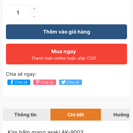
+
–
Thêm vào giỏ hàng
Mua ngay
Thanh toán online hoặc ship COD
Chia sẻ ngay:
Chia sẻ
Chia sẻ
Chia sẻ
Thông tin
Chi tiết
Hướng 
Kìm bấm mạng asaki AK-9003