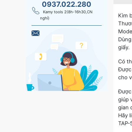
0937.022.280
Kamy tools 2(8h-16h30,CN
Kìm b
nghỉ)
Thươ
Mode
Dùng 
giấy.
Có t
Được 
cho v
Được 
giúp 
gian d
Hãy l
TAP-