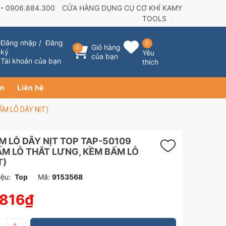
 -
0906.884.300
CỬA HÀNG DỤNG CỤ CƠ KHÍ KAMY
TOOLS
Đăng nhập
/
Đăng
0
Giỏ hàng
0
ký
Yêu
của bạn
Tài khoản của bạn
thích
ẩm
Liên hệ
ẤM LỖ DÂY NỊT)
M LỖ DÂY NỊT TOP TAP-50109
ẤM LỖ THẮT LƯNG, KỀM BẤM LỖ
T)
ệu:
Top
Mã:
9153568
.816₫
+