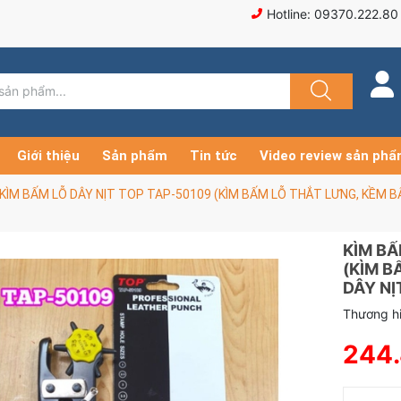
Hotline: 09370.222.80
Giới thiệu
Sản phẩm
Tin tức
Video review sản ph
KÌM BẤM LỖ DÂY NỊT TOP TAP-50109 (KÌM BẤM LỖ THẮT LƯNG, KỀM B
KÌM BẤ
(KÌM B
DÂY NỊ
Thương hi
244