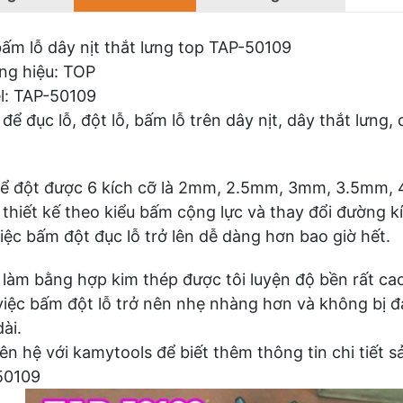
ấm lỗ dây nịt thắt lưng top TAP-50109
ng hiệu: TOP
l: TAP-50109
để đục lỗ, đột lỗ, bấm lỗ trên dây nịt, dây thắt lưng
hể đột được 6 kích cỡ là 2mm, 2.5mm, 3mm, 3.5mm
thiết kế theo kiểu bấm cộng lực và thay đổi đường kí
iệc bấm đột đục lỗ trở lên dễ dàng hơn bao giờ hết.
làm bằng hợp kim thép được tôi luyện độ bền rất cao
việc bấm đột lỗ trở nên nhẹ nhàng hơn và không bị đa
ài.
iên hệ với kamytools để biết thêm thông tin chi tiết 
50109