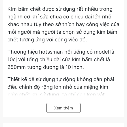
Kìm bấm chết được sử dụng rất nhiều trong
ngành cơ khí sửa chữa có chiều dài lớn nhỏ
khác nhau tùy theo sở thích hay công việc của
mỗi người mà người ta chọn sử dụng kìm bấm
chết tương ứng với công việc đó.
Thương hiệu hotssman nổi tiếng có model là
10cj với tổng chiều dài của kìm bấm chết là
250mm tương đương là 10 inch.
Thiết kế để sử dụng tự động không cần phải
điều chỉnh độ rộng lớn nhỏ của miệng kìm
bấm chết khi sử dụng, ta chỉ cần kẹp vật
muốn cố định, phần còn lại kìm bấm chết tự
Xem thêm
động automatic hotssman 250mm sẽ tự động
cố định và giữ chặt thông qua một bộ phận tự
động điều chỉnh và tiết chế để phần họng có