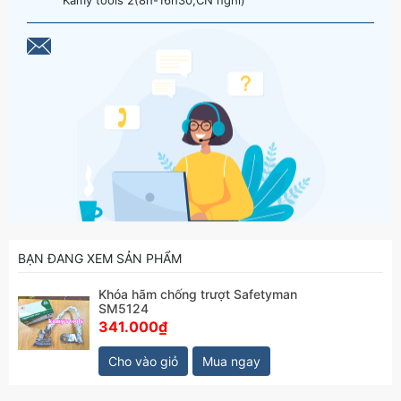
Kamy tools 2(8h-16h30,CN nghỉ)
BẠN ĐANG XEM SẢN PHẨM
Khóa hãm chống trượt Safetyman
SM5124
341.000₫
Cho vào giỏ
Mua ngay