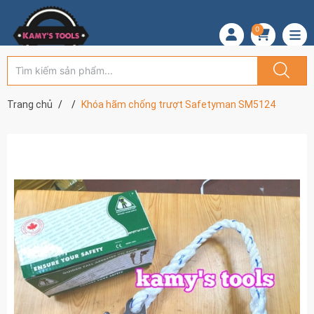
0
Trang chủ
Khóa hãm chống trượt Safetyman SM5124