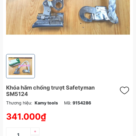
Khóa hãm chống trượt Safetyman
SM5124
Thương hiệu:
Kamy tools
Mã:
9154286
341.000₫
+