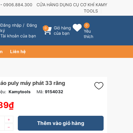
 -
0906.884.300
CỬA HÀNG DỤNG CỤ CƠ KHÍ KAMY
TOOLS
Đăng nhập
/
Đăng
0
Giỏ hàng
0
ký
Yêu
của bạn
Tài khoản của bạn
thích
ẩm
Liên hệ
áo puly máy phát 33 răng
ệu:
Kamytools
Mã:
9154032
89₫
+
Thêm vào giỏ hàng
–