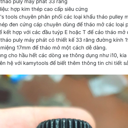
tháo puly máy phát 33 răng
liệu: hợp kim thép cao cấp siêu cứng
s tools chuyên phân phối các loại khẩu tháo pulley 
hép đen cứng cáp chuyên dùng để tháo mở các loại pu
ể kết hợp với các đầu tuýp E hoặc T để cảo tháo mở 
tháo puly máy phát có thiết kế 33 răng đường kính 1
 miệng 17mm để tháo mở một cách dễ dàng.
ng cho hầu hết các dòng xe thông dụng như i10, kia 
iên hệ với kamytools để biết thêm thông tin chi tiết