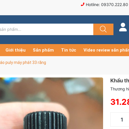
Hotline: 09370.222.80
Giới thiệu
Sản phẩm
Tin tức
Video review sản ph
áo puly máy phát 33 răng
Khẩu th
Thương hi
31.2