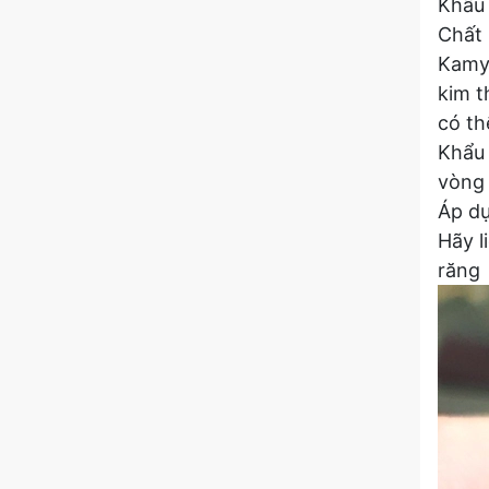
Khẩu 
Chất 
Kamy'
kim t
có th
Khẩu 
vòng
Áp dụ
Hãy l
răng