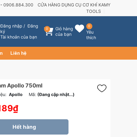
 -
0906.884.300
CỬA HÀNG DỤNG CỤ CƠ KHÍ KAMY
TOOLS
Đăng nhập
/
Đăng
0
Giỏ hàng
0
ký
Yêu
của bạn
Tài khoản của bạn
thích
ẩm
Liên hệ
am Apollo 750ml
ệu:
Apollo
Mã:
(Đang cập nhật...)
189₫
Hết hàng