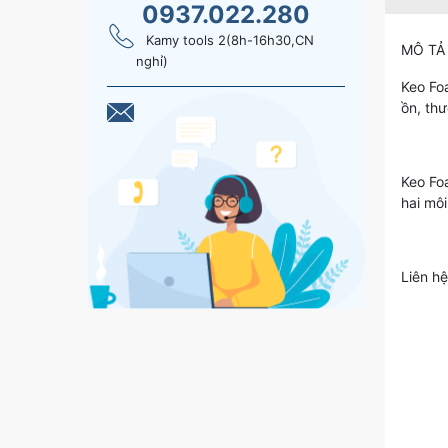
0937.022.280
Kamy tools 2(8h-16h30,CN
MÔ TẢ
nghỉ)
Keo Fo
ồn, thư
Keo Foa
hai môi
Liên hệ