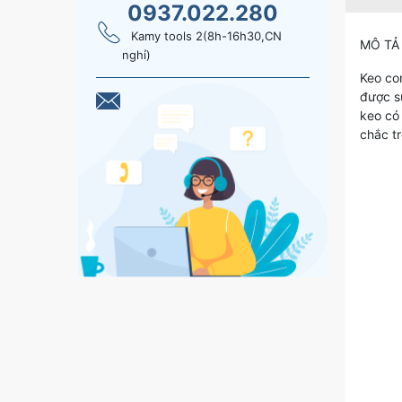
0937.022.280
Kamy tools 2(8h-16h30,CN
MÔ TẢ
nghỉ)
Keo con
được sự
keo có 
chắc tr