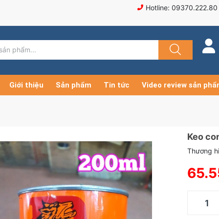
Hotline: 09370.222.80
Giới thiệu
Sản phẩm
Tin tức
Video review sản ph
Keo con
Thương hi
65.