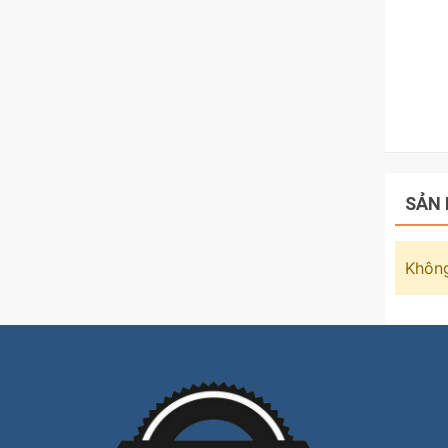
SẢN 
Không