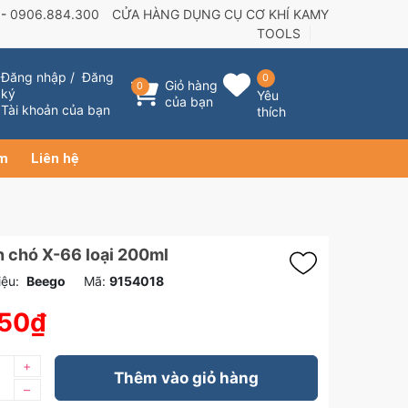
 -
0906.884.300
CỬA HÀNG DỤNG CỤ CƠ KHÍ KAMY
TOOLS
Đăng nhập
/
Đăng
0
Giỏ hàng
0
ký
Yêu
của bạn
Tài khoản của bạn
thích
ẩm
Liên hệ
 chó X-66 loại 200ml
ệu:
Beego
Mã:
9154018
550₫
+
Thêm vào giỏ hàng
–