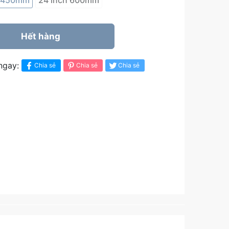
h 450mm
24 inch 600mm
Hết hàng
ngay:
Chia sẻ
Chia sẻ
Chia sẻ