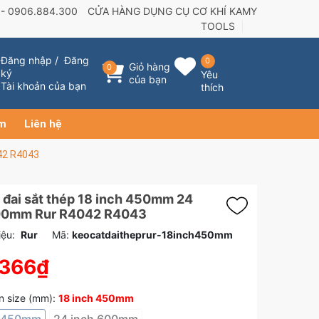
 -
0906.884.300
CỬA HÀNG DỤNG CỤ CƠ KHÍ KAMY
TOOLS
Đăng nhập
/
Đăng
0
Giỏ hàng
0
ký
Yêu
của bạn
Tài khoản của bạn
thích
ẩm
Liên hệ
42 R4043
 đai sắt thép 18 inch 450mm 24
00mm Rur R4042 R4043
ệu:
Rur
Mã:
keocatdaitheprur-18inch450mm
.366₫
n size (mm):
18 inch 450mm