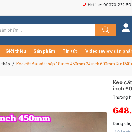
Hotline: 09370.222.80
Giới thiệu
Sản phẩm
Tin tức
Video review sản ph
i thép
Kéo cắt đai sắt thép 18 inch 450mm 24 inch 600mm Rur R40
Kéo cắt
inch 6
Thương hi
648
Đang chọ