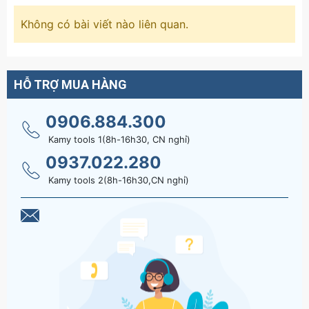
tin chi tiết sản phẩm Kéo Cắt Cành Cây Sada 
ZS-210 210mm, Kéo Cắt Tỉa Cành Cây
Không có bài viết nào liên quan.
HỖ TRỢ MUA HÀNG
0906.884.300
Kamy tools 1(8h-16h30, CN nghỉ)
0937.022.280
Kamy tools 2(8h-16h30,CN nghỉ)