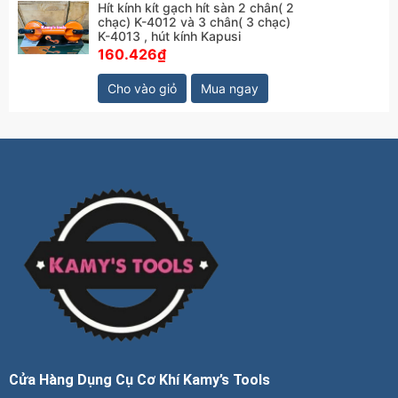
Hít kính kít gạch hít sàn 2 chân( 2
chạc) K-4012 và 3 chân( 3 chạc)
K-4013 , hút kính Kapusi
160.426₫
Cho vào giỏ
Mua ngay
Cửa Hàng Dụng Cụ Cơ Khí Kamy’s Tools