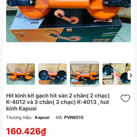
Hít kính kít gạch hít sàn 2 chân( 2 chạc)
K-4012 và 3 chân( 3 chạc) K-4013 , hút
kính Kapusi
Thương hiệu:
Kapusi
Mã:
PVN6515
160.426₫