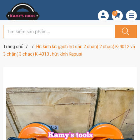
0
Trang chủ
Hít kính kít gạch hít sàn 2 chân( 2 chạc) K-4012 và
3 chân( 3 chạc) K-4013 , hút kính Kapusi