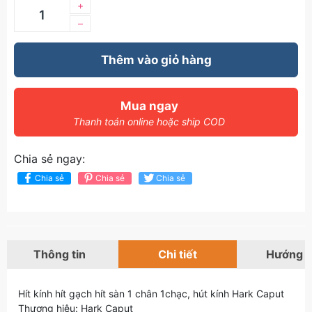
+
–
Thêm vào giỏ hàng
Mua ngay
Thanh toán online hoặc ship COD
Chia sẻ ngay:
Chia sẻ
Chia sẻ
Chia sẻ
Thông tin
Chi tiết
Hướng 
Hít kính hít gạch hít sàn 1 chân 1chạc, hút kính Hark Caput
Thương hiệu: Hark Caput