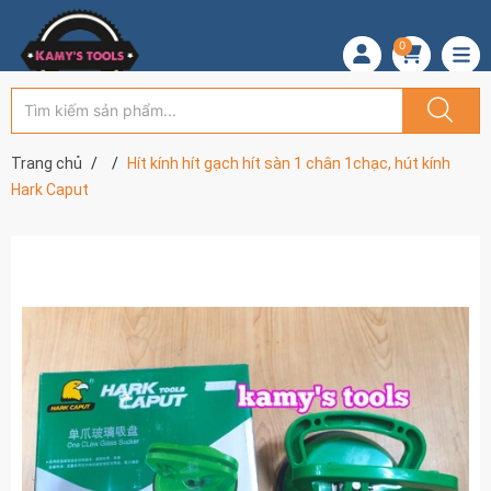
0
Trang chủ
Hít kính hít gạch hít sàn 1 chân 1chạc, hút kính
Hark Caput