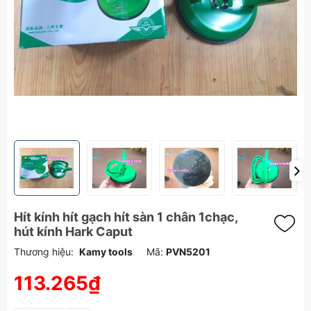
Hít kính hít gạch hít sàn 1 chân 1chạc,
hút kính Hark Caput
Thương hiệu:
Kamy tools
Mã:
PVN5201
113.265₫