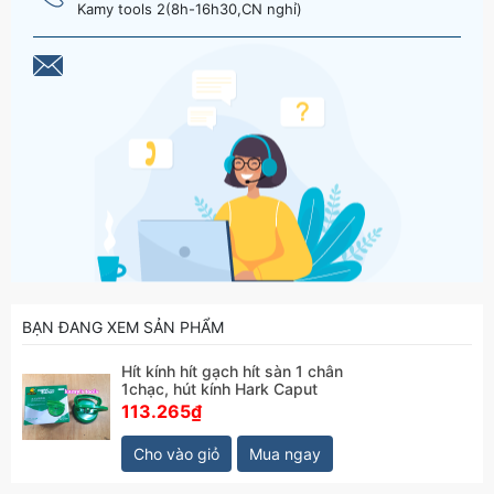
Kamy tools 2(8h-16h30,CN nghỉ)
BẠN ĐANG XEM SẢN PHẨM
Hít kính hít gạch hít sàn 1 chân
1chạc, hút kính Hark Caput
113.265₫
Cho vào giỏ
Mua ngay