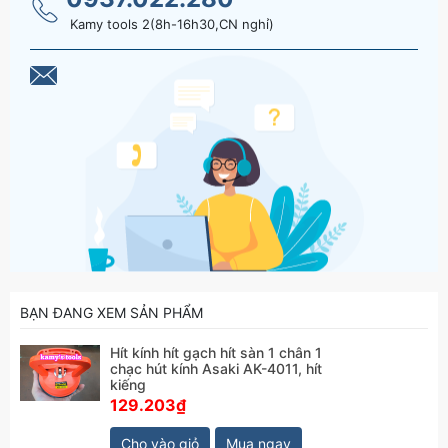
Kamy tools 2(8h-16h30,CN nghỉ)
BẠN ĐANG XEM SẢN PHẨM
Hít kính hít gạch hít sàn 1 chân 1
chạc hút kính Asaki AK-4011, hít
kiếng
129.203₫
Cho vào giỏ
Mua ngay