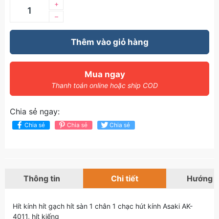
+
–
Thêm vào giỏ hàng
Mua ngay
Thanh toán online hoặc ship COD
Chia sẻ ngay:
Chia sẻ
Chia sẻ
Chia sẻ
Thông tin
Chi tiết
Hướng 
Hít kính hít gạch hít sàn 1 chân 1 chạc hút kính Asaki AK-
4011, hít kiếng