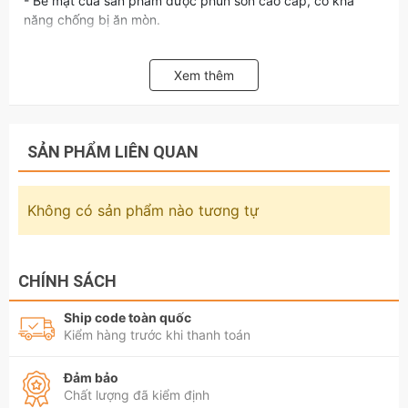
- Bề mặt của sản phẩm được phun sơn cao cấp, có khả
năng chống bị ăn mòn.
- Đế hít sử dụng miếng lót được chế tạo hoàn toàn từ cao su
thiên nhiên, vô cùng kín khí, đem lại lực hút rất lớn.
Xem thêm
Hãy liên hệ với kamy's tools để biết thêm thông tin chi tiết
sản phẩm Hít kính hít gạch hít sàn 1 chân 1 chạc hút kính
Asaki AK-4011.
SẢN PHẨM LIÊN QUAN
Không có sản phẩm nào tương tự
CHÍNH SÁCH
Ship code toàn quốc
Kiểm hàng trước khi thanh toán
Đảm bảo
Chất lượng đã kiểm định