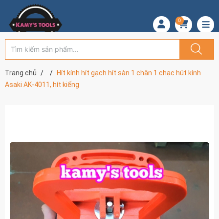
0
Trang chủ
Hít kính hít gạch hít sàn 1 chân 1 chạc hút kính
Asaki AK-4011, hít kiếng