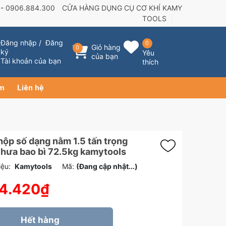
 -
0906.884.300
CỬA HÀNG DỤNG CỤ CƠ KHÍ KAMY
TOOLS
Đăng nhập
/
Đăng
0
Giỏ hàng
0
ký
Yêu
của bạn
Tài khoản của bạn
thích
ẩm
Liên hệ
hộp số dạng nằm 1.5 tấn trọng
hưa bao bì 72.5kg kamytools
ệu:
Kamytools
Mã:
(Đang cập nhật...)
4.420₫
Hết hàng