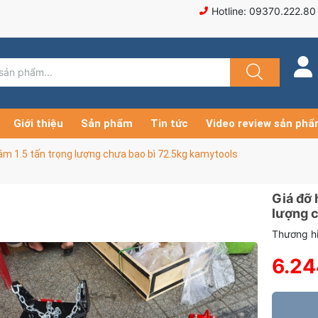
Hotline: 09370.222.80
Giới thiệu
Sản phẩm
Tin tức
Video review sản ph
ằm 1.5 tấn trọng lượng chưa bao bì 72.5kg kamytools
Giá đỡ 
lượng c
Thương hi
6.24