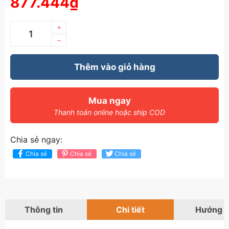
877.444₫
+
–
Thêm vào giỏ hàng
Mua ngay
Thanh toán online hoặc ship COD
Chia sẻ ngay:
Chia sẻ
Chia sẻ
Chia sẻ
Thông tin
Chi tiết
Hướng 