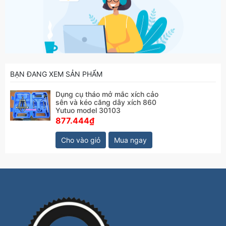
BẠN ĐANG XEM SẢN PHẨM
Dụng cụ tháo mở mắc xích cảo
sên và kéo căng dây xích 860
Yutuo model 30103
877.444₫
Cho vào giỏ
Mua ngay