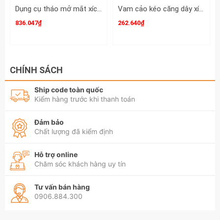
Dụng cụ tháo mở mắt xích cảo mắt sên Kingtony 60-100mm model 3214-60
Vam cảo kéo căng dây xích sên xe gắn máy độ mở 100-200mm Wetools WT-HY-1072
836.047₫
262.640₫
CHÍNH SÁCH
Ship code toàn quốc
Kiểm hàng trước khi thanh toán
Đảm bảo
Chất lượng đã kiểm định
Hỗ trợ online
Chăm sóc khách hàng uy tín
Tư vấn bán hàng
0906.884.300