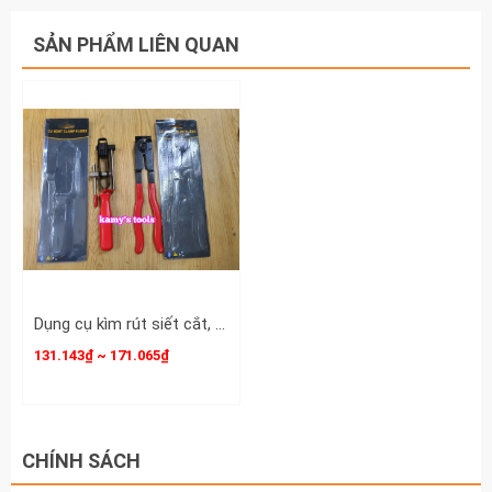
SẢN PHẨM LIÊN QUAN
Dụng cụ kìm rút siết cắt, bấm kẹp phe dây đai thít inox chụp bụi đầu láp ô tô, kìm rút đai láp
131.143₫ ~ 171.065₫
CHÍNH SÁCH