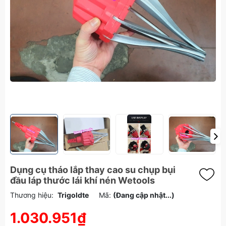
Dụng cụ tháo lắp thay cao su chụp bụi
đầu láp thước lái khí nén Wetools
Thương hiệu:
Trigoldte
Mã:
(Đang cập nhật...)
1.030.951₫