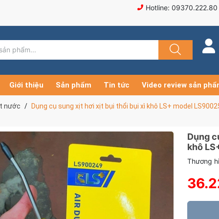
Hotline: 09370.222.80
Giới thiệu
Sản phẩm
Tin tức
Video review sản ph
xịt nước
Dụng cụ sung xịt hơi xịt bụi thổi bụi xì khô LS+ model LS900
Dụng cụ 
khô LS
Thương hi
36.