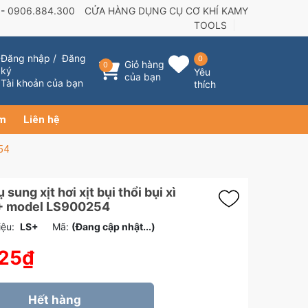
 -
0906.884.300
CỬA HÀNG DỤNG CỤ CƠ KHÍ KAMY
TOOLS
Đăng nhập
/
Đăng
0
Giỏ hàng
0
ký
Yêu
của bạn
Tài khoản của bạn
thích
ẩm
Liên hệ
254
sung xịt hơi xịt bụi thổi bụi xì
+ model LS900254
ệu:
LS+
Mã:
(Đang cập nhật...)
225₫
Hết hàng