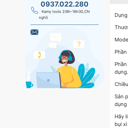
0937.022.280
Kamy tools 2(8h-16h30,CN
Dụng 
nghỉ)
Thươn
Mode
Phần 
Phần 
dụng
Chiều
Sản p
dụng
Hãy l
bụi x