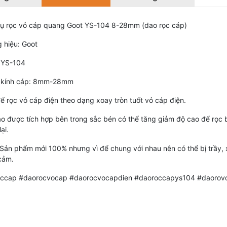
ụ rọc vỏ cáp quang Goot YS-104 8-28mm (dao rọc cáp)
 hiệu: Goot
 YS-104
 kính cáp: 8mm-28mm
ể rọc vỏ cáp điện theo dạng xoay tròn tuốt vỏ cáp điện.
ao được tích hợp bên trong sắc bén có thể tăng giảm độ cao để rọc
ại.
 Sản phẩm mới 100% nhưng vì để chung với nhau nên có thể bị trầy
cảm.
ccap #daorocvocap #daorocvocapdien #daoroccapys104 #daorov