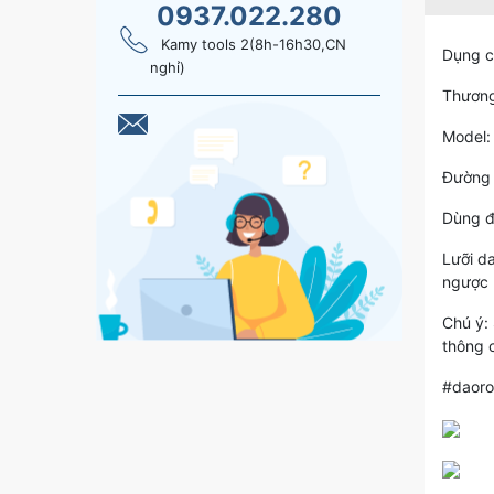
0937.022.280
Kamy tools 2(8h-16h30,CN
Dụng c
nghỉ)
Thương
Model:
Đường
Dùng đ
Lưỡi d
ngược l
Chú ý:
thông 
#daoro