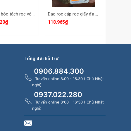
Dụng cụ bóc tách rọc vỏ dây cáp điện lướp bán dẫn và XLPE 35KV KBX-65 đường kính 35-65mm, dao rọc cáp điện
Dao rọc cáp rọc giấy đa năng cán xếp gấp gọn C-MART Model A0006 kèm 6 lưỡi dao
120₫
118.965₫
23.042₫ 
Tổng đài hỗ trợ
0906.884.300
Tư vấn online 8:00 - 16:30 ( Chủ Nhật
nghỉ)
0937.022.280
Tư vấn online 8:00 - 16:30 ( Chủ Nhật
nghỉ)