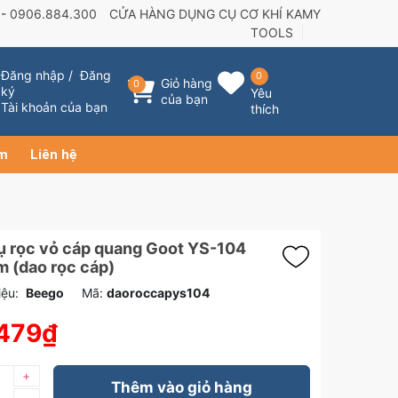
 -
0906.884.300
CỬA HÀNG DỤNG CỤ CƠ KHÍ KAMY
TOOLS
Đăng nhập
/
Đăng
0
Giỏ hàng
0
ký
Yêu
của bạn
Tài khoản của bạn
thích
ẩm
Liên hệ
ụ rọc vỏ cáp quang Goot YS-104
 (dao rọc cáp)
ệu:
Beego
Mã:
daoroccapys104
479₫
+
Thêm vào giỏ hàng