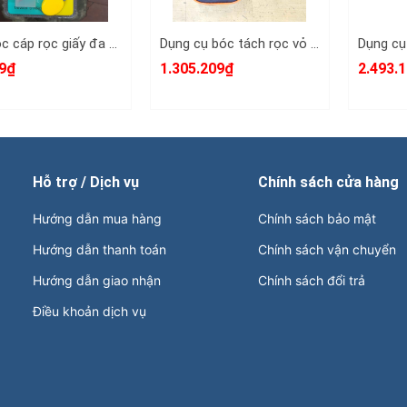
Dao rọc cáp rọc giấy đa năng cán xếp gấp gọn kèm lưỡi dao L+R+T
Dụng cụ bóc tách rọc vỏ dây cáp điện lướp bán dẫn và XLPE BX-40A hay BX-40B đường kính 20-40mm, dao rọc cáp điện
9₫
1.305.209₫
2.493.
Hỗ trợ / Dịch vụ
Chính sách cửa hàng
Hướng dẫn mua hàng
Chính sách bảo mật
Hướng dẫn thanh toán
Chính sách vận chuyển
Hướng dẫn giao nhận
Chính sách đổi trả
Điều khoản dịch vụ