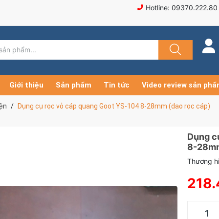
Hotline: 09370.222.80
Giới thiệu
Sản phẩm
Tin tức
Video review sản ph
iện
Dụng cụ rọc vỏ cáp quang Goot YS-104 8-28mm (dao rọc cáp)
Dụng c
8-28mm
Thương hi
218.