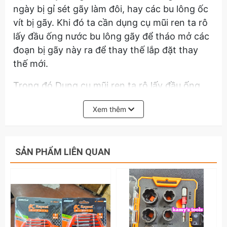
ngày bị gỉ sét gãy làm đôi, hay các bu lông ốc
vít bị gãy. Khi đó ta cần dụng cụ mũi ren ta rô
lấy đầu ống nước bu lông gãy để tháo mở các
đoạn bị gãy này ra để thay thế lắp đặt thay
thế mới.
Trong đó Dụng cụ mũi ren ta rô lấy đầu ống
nước bu lông ốc gãy asaki ak-3693 m25-m35
Xem thêm
và ak-3694 m35-m50 là dụng cụ ta rô tháo
mở ống nước gãy bu lông ốc vít bị gãy với
thương hiệu asaki nổi tiếng có thể tháo mở
SẢN PHẨM LIÊN QUAN
các đường kính từ m25-m35 và m35-m50.
Được thiết kế theo dạng mũi xoắn với bước
răng lớn để dễ dàng ăn vào phần thịt của
phần ống nước bị gãy hay bu lông ốc vít bị
gãy.