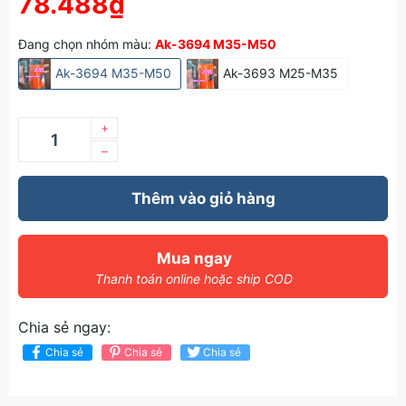
78.488₫
Đang chọn nhóm màu:
Ak-3694 M35-M50
Ak-3694 M35-M50
Ak-3693 M25-M35
+
–
Thêm vào giỏ hàng
Mua ngay
Thanh toán online hoặc ship COD
Chia sẻ ngay:
Chia sẻ
Chia sẻ
Chia sẻ