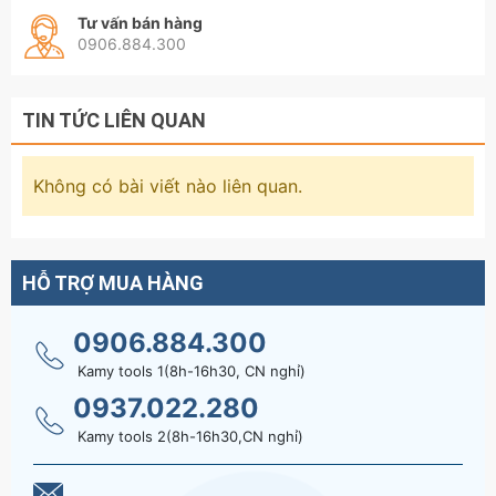
Hãy liên hệ với kamytools để biết thêm thông
Tư vấn bán hàng
0906.884.300
tin chi tiết sản phẩm dụng Cụ Mũi Ren Ta Rô
Lấy Đầu Ống Nước Bu Lông Ốc Gãy Asaki Ak-
3693 M25-M35 Và Ak-3694 M35-M50.
TIN TỨC LIÊN QUAN
Không có bài viết nào liên quan.
HỖ TRỢ MUA HÀNG
0906.884.300
Kamy tools 1(8h-16h30, CN nghỉ)
0937.022.280
Kamy tools 2(8h-16h30,CN nghỉ)