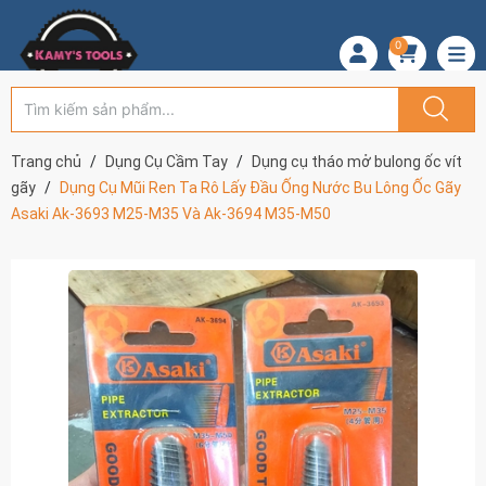
0
Trang chủ
Dụng Cụ Cầm Tay
Dụng cụ tháo mở bulong ốc vít
gãy
Dụng Cụ Mũi Ren Ta Rô Lấy Đầu Ống Nước Bu Lông Ốc Gãy
Asaki Ak-3693 M25-M35 Và Ak-3694 M35-M50