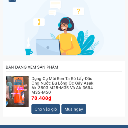
BẠN ĐANG XEM SẢN PHẨM
Dụng Cụ Mũi Ren Ta Rô Lấy Đầu
Ống Nước Bu Lông Ốc Gãy Asaki
Ak-3693 M25-M35 Và Ak-3694
M35-M50
78.488₫
Cho vào giỏ
Mua ngay