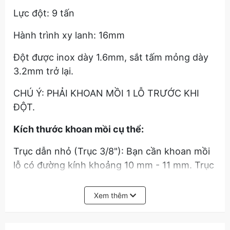
Lực đột: 9 tấn
Hành trình xy lanh: 16mm
Đột được inox dày 1.6mm, sắt tấm mỏng dày
3.2mm trở lại.
CHÚ Ý: PHẢI KHOAN MỒI 1 LỖ TRƯỚC KHI
ĐỘT.
Kích thước khoan mồi cụ thể:
Trục dẫn nhỏ (Trục 3/8"): Bạn cần khoan mồi
lỗ có đường kính khoảng 10 mm - 11 mm. Trục
này thường dùng cho các size khuôn nhỏ
(thường là 22mm và 27mm).
Xem thêm
Trục dẫn lớn (Trục 3/4"): Bạn cần khoan mồi
lỗ có đường kính khoảng 20 mm - 21 mm.