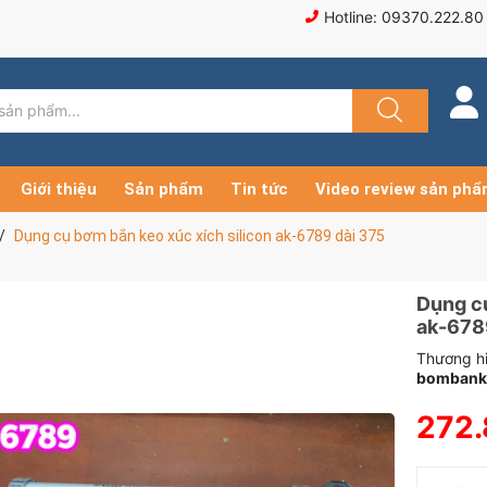
Hotline: 09370.222.80
Giới thiệu
Sản phẩm
Tin tức
Video review sản ph
Dụng cụ bơm bắn keo xúc xích silicon ak-6789 dài 375
Dụng cụ
ak-678
Thương hi
bombank
272