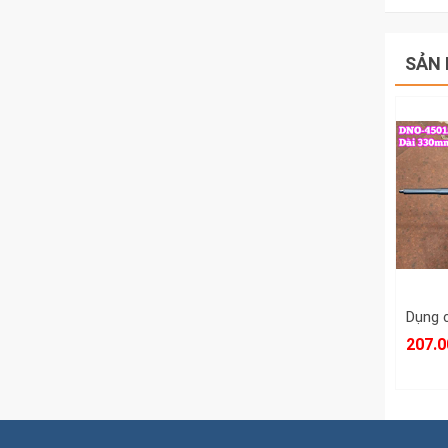
SẢN 
207.0