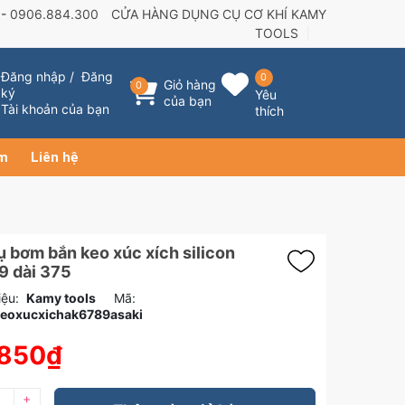
 -
0906.884.300
CỬA HÀNG DỤNG CỤ CƠ KHÍ KAMY
TOOLS
Đăng nhập
/
Đăng
0
Giỏ hàng
0
ký
Yêu
của bạn
Tài khoản của bạn
thích
ẩm
Liên hệ
 bơm bắn keo xúc xích silicon
9 dài 375
ệu:
Kamy tools
Mã:
eoxucxichak6789asaki
.850₫
+