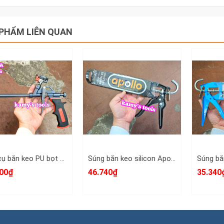
PHẨM LIÊN QUAN
Dụng cụ bắn keo PU bọt nở foam dài 330mm Dannio DNO-4501A
Súng bắn keo silicon Apollo dài 335mm thép dày nặng khoảng 430g
00₫
46.740₫
35.340