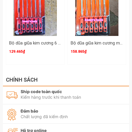
Bộ dũa giũa kim cương 6 cây Asaki AK-3901 cỡ 3mm 3x140mm
Bộ dũa giũa kim cương mini 6 cây Asaki AK-3902 cỡ 4mm 4x160mm
129.465₫
158.865₫
CHÍNH SÁCH
Ship code toàn quốc
Kiểm hàng trước khi thanh toán
Đảm bảo
Chất lượng đã kiểm định
Hỗ trợ online