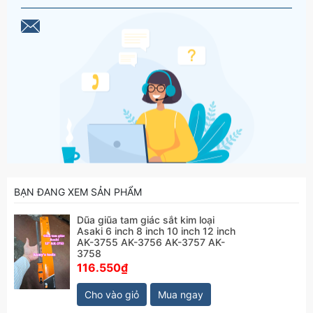
BẠN ĐANG XEM SẢN PHẨM
Dũa giũa tam giác sắt kim loại
Asaki 6 inch 8 inch 10 inch 12 inch
AK-3755 AK-3756 AK-3757 AK-
3758
116.550₫
Cho vào giỏ
Mua ngay