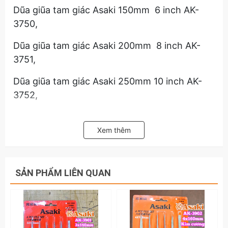
Dũa giũa tam giác Asaki 150mm 6 inch AK-
3750,
Dũa giũa tam giác Asaki 200mm 8 inch AK-
3751,
Dũa giũa tam giác Asaki 250mm 10 inch AK-
3752,
Dũa giũa tam giác Asaki 300mm 12 inch AK-
3753,
Xem thêm
Hãy liên hệ với kamytools để biết thêm thông
tin chi tiết sản phẩm dũa giũa tam giác sắt kim
SẢN PHẨM LIÊN QUAN
loại Asaki 6 inch 8 inch 10 inch 12 inch AK-
3755 AK-3756 AK-3757 AK-3758