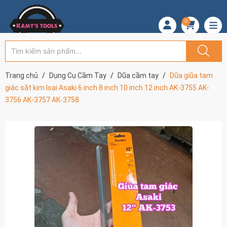
0
Trang chủ
Dụng Cụ Cầm Tay
Dũa cầm tay
Dũa giũa tam
giác sắt kim loại Asaki 6 inch 8 inch 10 inch 12 inch AK-3755 AK-
3756 AK-3757 AK-3758