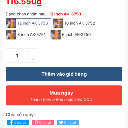
116.550₫
Đang chọn nhóm màu:
12 inch AK-3753
12 inch AK-3753
10 inch AK-3752
8 inch AK-3751
6 inch AK-3750
+
–
Thêm vào giỏ hàng
Mua ngay
Thanh toán online hoặc ship COD
Chia sẻ ngay:
Chia sẻ
Chia sẻ
Chia sẻ