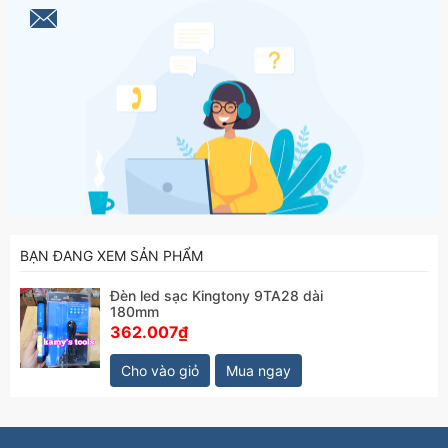
BẠN ĐANG XEM SẢN PHẨM
Đèn led sạc Kingtony 9TA28 dài
180mm
362.007₫
Cho vào giỏ
Mua ngay