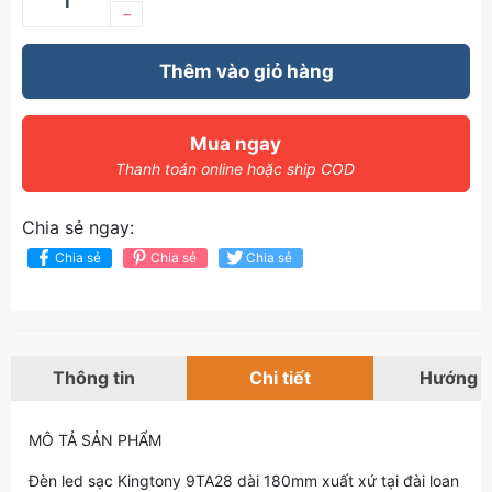
–
Thêm vào giỏ hàng
Mua ngay
Thanh toán online hoặc ship COD
Chia sẻ ngay:
Chia sẻ
Chia sẻ
Chia sẻ
Thông tin
Chi tiết
Hướng 
MÔ TẢ SẢN PHẨM
Đèn led sạc Kingtony 9TA28 dài 180mm xuất xứ tại đài loan