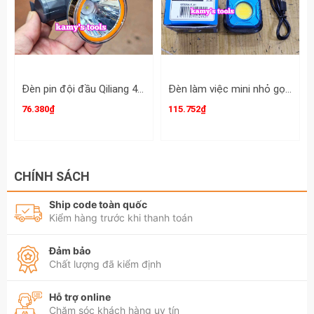
Đèn pin đội đầu Qiliang 4625 LED siêu sáng nội địa trung cốc 46mm
Đèn làm việc mini nhỏ gọn Kingtony ZS20A sạc type C độ sáng max 150 Lumen
76.380₫
115.752₫
CHÍNH SÁCH
Ship code toàn quốc
Kiểm hàng trước khi thanh toán
Đảm bảo
Chất lượng đã kiểm định
Hỗ trợ online
Chăm sóc khách hàng uy tín