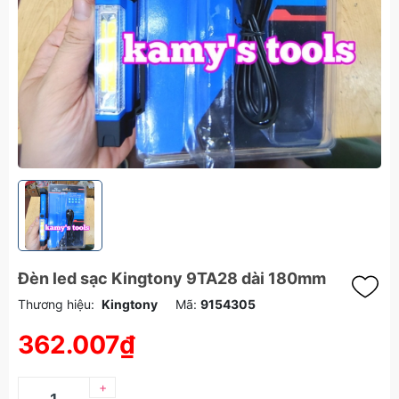
Đèn led sạc Kingtony 9TA28 dài 180mm
Thương hiệu:
Kingtony
Mã:
9154305
362.007₫
+