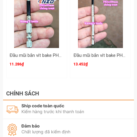
Ngắn 6mm 8mm 10mm 12mm 13mm
Đầu mũi bắn vít bake PH2 dài 65mm chống trượt SNZO SO-52206 (bán lẻ 1 cây)
Đầu mũi bắn vít bake PH2 dài 100mm chống trượt SNZO SO-52210 (bán lẻ 1 cây)
11.286₫
13.452₫
CHÍNH SÁCH
Ship code toàn quốc
Kiểm hàng trước khi thanh toán
Đảm bảo
Chất lượng đã kiểm định