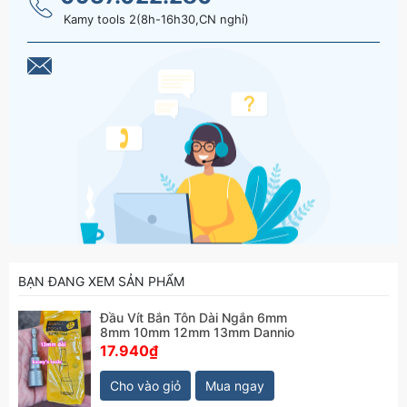
Kamy tools 2(8h-16h30,CN nghỉ)
BẠN ĐANG XEM SẢN PHẨM
Đầu Vít Bắn Tôn Dài Ngắn 6mm
8mm 10mm 12mm 13mm Dannio
17.940₫
Cho vào giỏ
Mua ngay