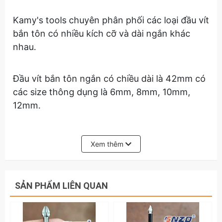
Kamy's tools chuyên phân phối các loại đầu vít 
bắn tôn có nhiều kích cỡ và dài ngắn khác 
nhau.
Đầu vít bắn tôn ngắn có chiều dài là 42mm có 
các size thông dụng là 6mm, 8mm, 10mm, 
12mm.
Đầu vít bắn tôn dài có chiều dài là 65mm có 
Xem thêm
các kích cỡ thông dụng là 8mm, 10mm, 12mm, 
13mm.
SẢN PHẨM LIÊN QUAN
Hãy liên hệ với kamytools để biết thêm thông 
tin chi tiết sản phẩm Đầu Vít Bắn Tôn Dài 